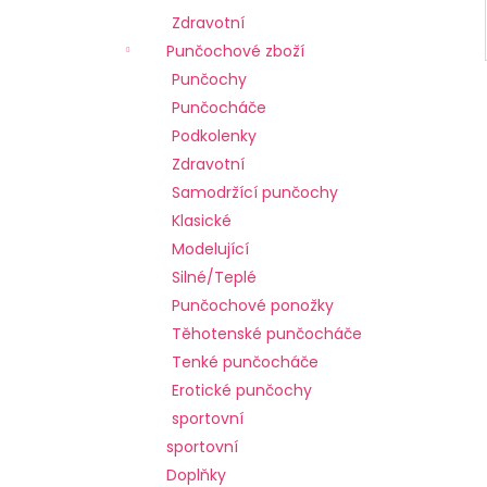
č
Zdravotní
u
j
Punčochové zboží
e
Punčochy
m
Punčocháče
e
Podkolenky
Zdravotní
Samodržící punčochy
Klasické
Modelující
Silné/Teplé
Punčochové ponožky
Těhotenské punčocháče
Tenké punčocháče
Erotické punčochy
sportovní
sportovní
Doplňky