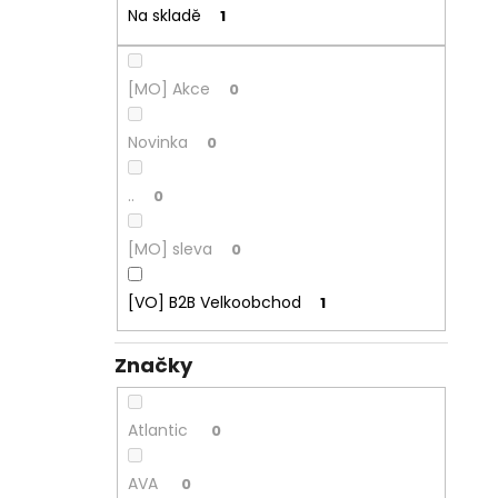
Na skladě
1
[MO] Akce
0
Novinka
0
..
0
[MO] sleva
0
[VO] B2B Velkoobchod
1
Značky
Atlantic
0
AVA
0