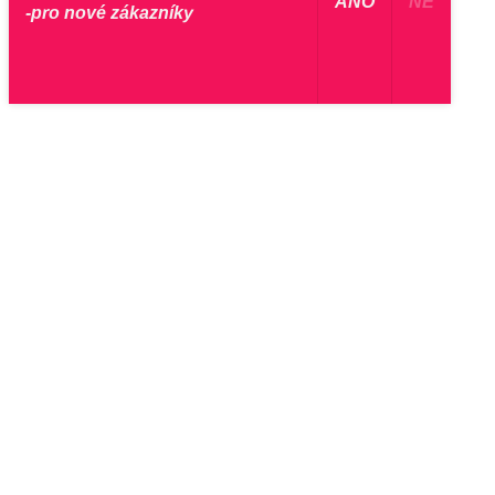
​ ANO ​
NE
-pro nové zákazníky