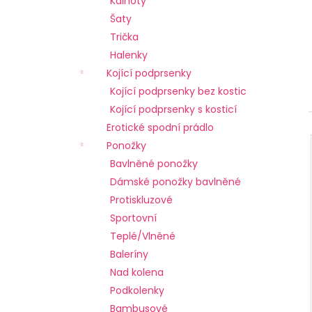
Kalhoty
l
a
Šaty
j
Trička
í
Halenky
t
Kojící podprsenky
?
Kojící podprsenky bez kostic
Kojící podprsenky s kosticí
Erotické spodní prádlo
Ponožky
HLEDAT
Bavlněné ponožky
Dámské ponožky bavlněné
Protiskluzové
Sportovní
D
o
Teplé/Vlněné
p
Baleríny
o
Nad kolena
r
Podkolenky
u
Bambusové