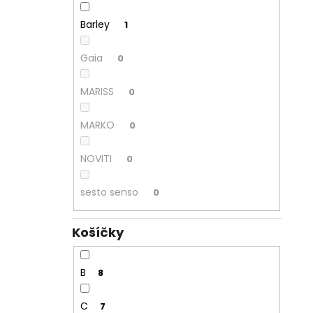
Barley
1
Gaia
0
MARISS
0
MARKO
0
NOVITI
0
sesto senso
0
Košíčky
B
8
C
7