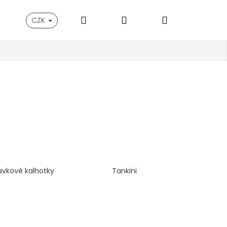
Hledat
Přihlášení
Nákupní
CZK
košík
avkové kalhotky
Tankini