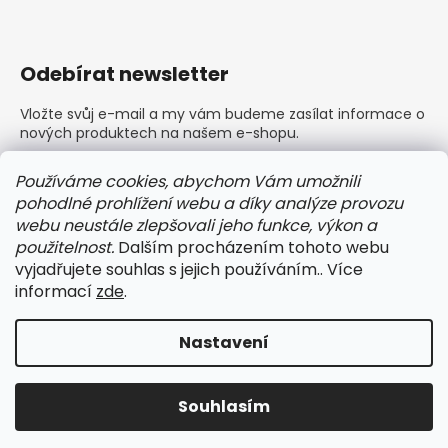
Odebírat newsletter
Vložte svůj e-mail a my vám budeme zasílat informace o
nových produktech na našem e-shopu.
E-mail
Používáme cookies, abychom Vám umožnili
pohodlné prohlížení webu a díky analýze provozu
Vložením e-mailu souhlasíte s
podmínkami ochrany
webu neustále zlepšovali jeho funkce, výkon a
osobních údajů
použitelnost.
Dalším procházením tohoto webu
vyjadřujete souhlas s jejich používáním.. Více
PŘIHLÁSIT SE
informací
zde
.
Nastavení
Vytvořil Shoptet
Copyright 2026
BARLEY dámské a pánské prádlo
.
Souhlasím
Všechna práva vyhrazena.