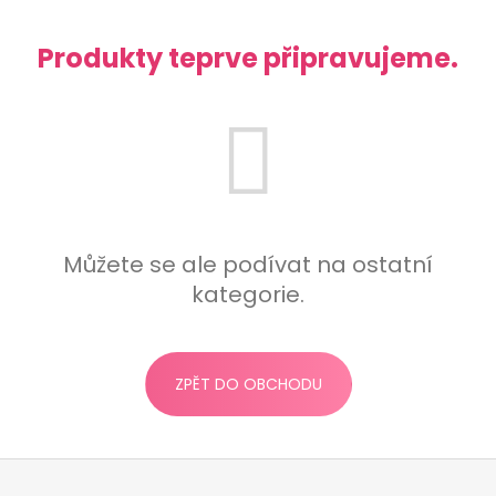
a
j
Produkty teprve připravujeme.
í
t
?
HLEDAT
Můžete se ale podívat na ostatní
kategorie.
D
o
ZPĚT DO OBCHODU
p
o
r
Z
u