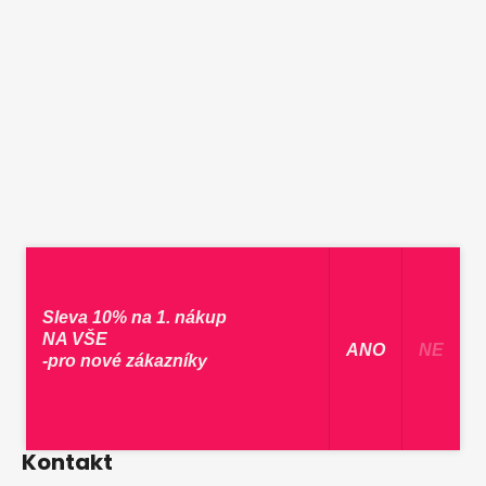
Sleva 10% na 1. nákup
NA VŠE
​ ANO ​
NE
-pro nové zákazníky
Kontakt