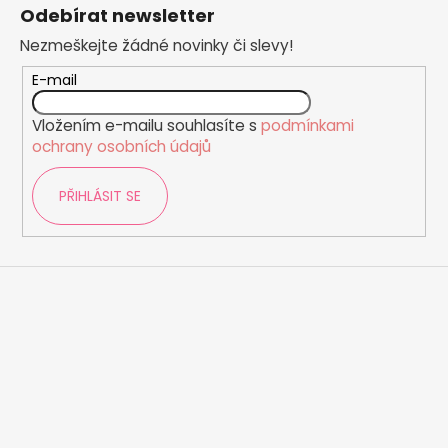
á
č
Odebírat newsletter
u
p
j
Nezmeškejte žádné novinky či slevy!
a
e
t
E-mail
m
í
e
Vložením e-mailu souhlasíte s
podmínkami
ochrany osobních údajů
PŘIHLÁSIT SE