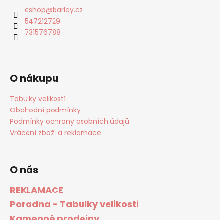
eshop
@
barley.cz
547212729
731576788
O nákupu
Tabulky velikostí
Obchodní podmínky
Podmínky ochrany osobních údajů
Vrácení zboží a reklamace
O nás
REKLAMACE
Poradna - Tabulky velikostí
Kamenné prodejny