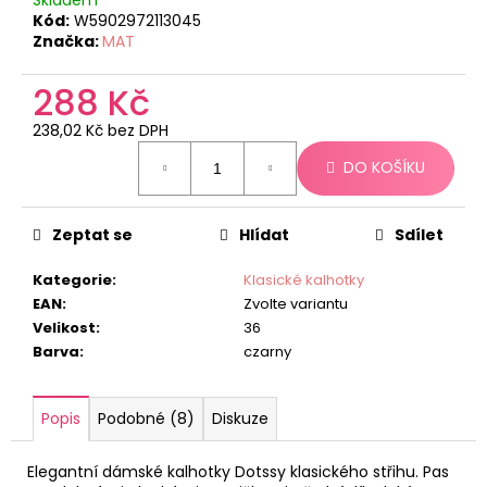
č
Kód:
W5902972113045
u
Značka:
MAT
j
e
288 Kč
m
e
238,02 Kč bez DPH
Měrná
DO KOŠÍKU
cena:
Zeptat se
Hlídat
Sdílet
Kategorie
:
Klasické kalhotky
EAN
:
Zvolte variantu
Velikost
:
36
Barva
:
czarny
Popis
Podobné (8)
Diskuze
Elegantní dámské kalhotky Dotssy klasického střihu. Pas