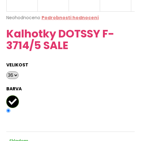
a
j
Průměrné
Neohodnoceno
Podrobnosti hodnocení
í
hodnocení
Kalhotky DOTSSY F-
produktu
t
je
?
3714/5 SALE
0,0
z
5
hvězdiček.
VELIKOST
HLEDAT
BARVA
D
o
p
o
r
u
Skladem