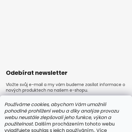
Odebírat newsletter
Vložte svůj e-mail a my vám budeme zasílat informace o
nových produktech na našem e-shopu.
E-mail
Používáme cookies, abychom Vám umožnili
pohodlné prohlížení webu a díky analýze provozu
Vložením e-mailu souhlasíte s
podmínkami ochrany
webu neustále zlepšovali jeho funkce, výkon a
osobních údajů
použitelnost.
Dalším procházením tohoto webu
vyjadřujete souhlas s jejich používáním.. Více