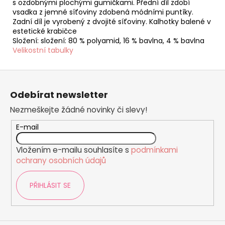
s ozdobnými plochými gumičkami. Přední díl zdobí
vsadka z jemné síťoviny zdobená módními puntíky.
Zadní díl je vyrobený z dvojité síťoviny. Kalhotky balené v
estetické krabičce
Složení: složení: 80 % polyamid, 16 % bavlna, 4 % bavlna
Velikostní tabulky
Z
á
Odebírat newsletter
p
Nezmeškejte žádné novinky či slevy!
a
t
E-mail
í
Vložením e-mailu souhlasíte s
podmínkami
ochrany osobních údajů
PŘIHLÁSIT SE