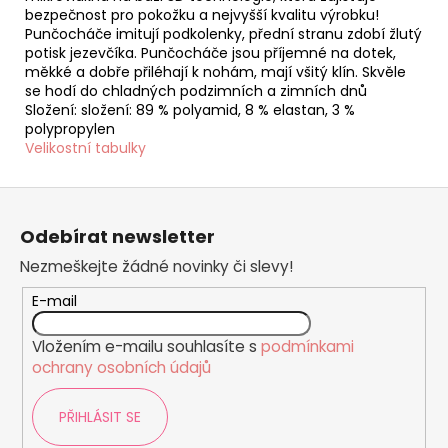
bezpečnost pro pokožku a nejvyšší kvalitu výrobku!
Punčocháče imitují podkolenky, přední stranu zdobí žlutý
potisk jezevčíka. Punčocháče jsou příjemné na dotek,
měkké a dobře přiléhají k nohám, mají všitý klín. Skvěle
se hodí do chladných podzimních a zimních dnů
Složení: složení: 89 % polyamid, 8 % elastan, 3 %
polypropylen
Velikostní tabulky
Z
á
Odebírat newsletter
p
Nezmeškejte žádné novinky či slevy!
a
t
E-mail
í
Vložením e-mailu souhlasíte s
podmínkami
ochrany osobních údajů
PŘIHLÁSIT SE