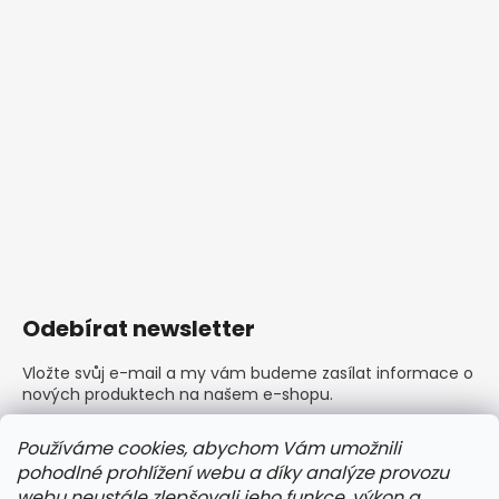
Odebírat newsletter
Vložte svůj e-mail a my vám budeme zasílat informace o
nových produktech na našem e-shopu.
E-mail
Používáme cookies, abychom Vám umožnili
pohodlné prohlížení webu a díky analýze provozu
Vložením e-mailu souhlasíte s
podmínkami ochrany
webu neustále zlepšovali jeho funkce, výkon a