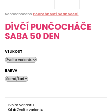
a
j
Průměrné
Neohodnoceno
Podrobnosti hodnocení
í
hodnocení
DÍVČÍ PUNČOCHÁČE
produktu
t
je
?
SABA 50 DEN
0,0
z
5
hvězdiček.
VELIKOST
HLEDAT
BARVA
D
o
p
o
r
Zvolte variantu
u
Kód:
Zvolte variantu