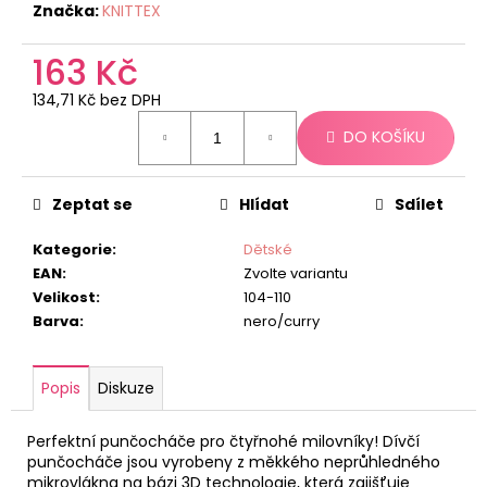
č
Značka:
KNITTEX
u
j
163 Kč
e
m
134,71 Kč bez DPH
e
Měrná
DO KOŠÍKU
cena:
Zeptat se
Hlídat
Sdílet
Kategorie
:
Dětské
EAN
:
Zvolte variantu
Velikost
:
104-110
Barva
:
nero/curry
Popis
Diskuze
Perfektní punčocháče pro čtyřnohé milovníky! Dívčí
punčocháče jsou vyrobeny z měkkého neprůhledného
mikrovlákna na bázi 3D technologie, která zajišťuje