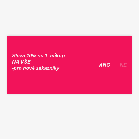
Sleva 10% na 1. nákup
NA VŠE
​ ANO ​
NE
-pro nové zákazníky