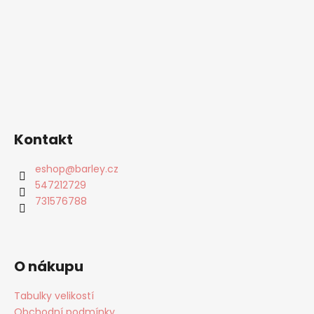
Kontakt
eshop
@
barley.cz
547212729
731576788
O nákupu
Tabulky velikostí
Obchodní podmínky