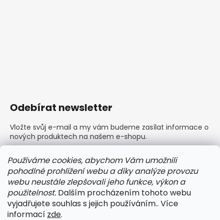
Odebírat newsletter
Vložte svůj e-mail a my vám budeme zasílat informace o
nových produktech na našem e-shopu.
E-mail
Používáme cookies, abychom Vám umožnili
pohodlné prohlížení webu a díky analýze provozu
Vložením e-mailu souhlasíte s
podmínkami ochrany
webu neustále zlepšovali jeho funkce, výkon a
osobních údajů
použitelnost.
Dalším procházením tohoto webu
vyjadřujete souhlas s jejich používáním.. Více
PŘIHLÁSIT SE
informací
zde
.