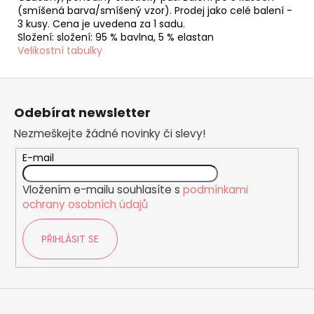
(smíšená barva/smíšený vzor). Prodej jako celé balení -
3 kusy. Cena je uvedena za 1 sadu.
Složení: složení: 95 % bavlna, 5 % elastan
Velikostní tabulky
Z
á
Odebírat newsletter
p
Nezmeškejte žádné novinky či slevy!
a
t
E-mail
í
Vložením e-mailu souhlasíte s
podmínkami
ochrany osobních údajů
PŘIHLÁSIT SE