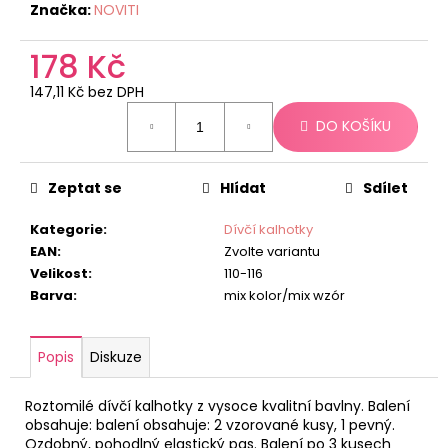
č
Značka:
NOVITI
u
j
178 Kč
e
m
147,11 Kč bez DPH
e
Měrná
DO KOŠÍKU
cena:
Zeptat se
Hlídat
Sdílet
Kategorie
:
Dívčí kalhotky
EAN
:
Zvolte variantu
Velikost
:
110-116
Barva
:
mix kolor/mix wzór
Popis
Diskuze
Roztomilé dívčí kalhotky z vysoce kvalitní bavlny. Balení
obsahuje: balení obsahuje: 2 vzorované kusy, 1 pevný.
Ozdobný, pohodlný elastický pas. Balení po 3 kusech