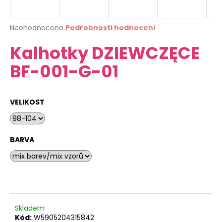
a
j
Průměrné
Neohodnoceno
Podrobnosti hodnocení
í
hodnocení
Kalhotky DZIEWCZĘCE
produktu
t
je
?
BF-001-G-01
0,0
z
5
hvězdiček.
VELIKOST
HLEDAT
BARVA
D
o
p
o
r
Skladem
u
Kód:
W5905204315842