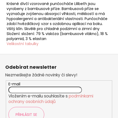
Krásné dívčí vzorované punčocháče Lilibeth jsou
vyrobeny z bambusové příze. Bambusová příze se
vyznačuje zvýšenou absorpcí vlhkosti, měkkostí a má
hypoalergenní a antibakteriální vlastnosti. Punčocháče
zdobí hvězdičkový vzor s ozdobnou aplikací na boku.
Všitý klín. Skvělé pro chladné podzimní a zimní dny
Složení: složení: 79 % viskóza (bambusové vlákno), 18 %
polyamid, 3 % elastan
Velikostní tabulky
Z
á
Odebírat newsletter
p
Nezmeškejte žádné novinky či slevy!
a
t
E-mail
í
Vložením e-mailu souhlasíte s
podmínkami
ochrany osobních údajů
PŘIHLÁSIT SE