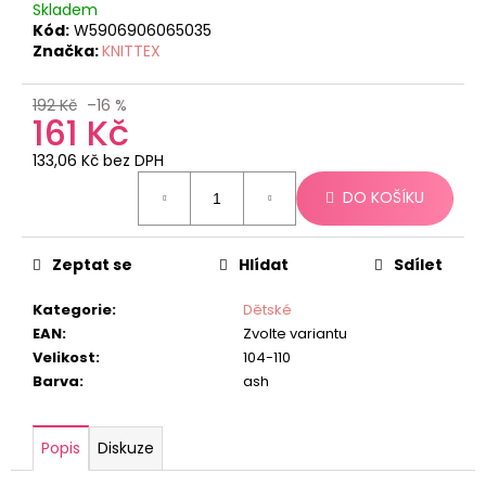
č
Skladem
u
Kód:
W5906906065035
j
Značka:
KNITTEX
e
m
192 Kč
–16 %
e
161 Kč
133,06 Kč bez DPH
Měrná
DO KOŠÍKU
cena:
Zeptat se
Hlídat
Sdílet
Kategorie
:
Dětské
EAN
:
Zvolte variantu
Velikost
:
104-110
Barva
:
ash
Popis
Diskuze