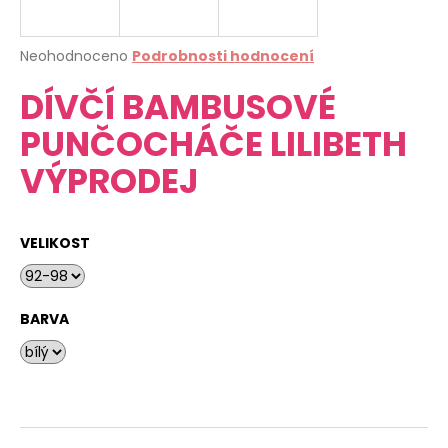
a
j
Průměrné
Neohodnoceno
Podrobnosti hodnocení
í
hodnocení
DÍVČÍ BAMBUSOVÉ
produktu
t
je
?
PUNČOCHÁČE LILIBETH
0,0
z
VÝPRODEJ
5
hvězdiček.
HLEDAT
VELIKOST
D
BARVA
o
p
o
r
u