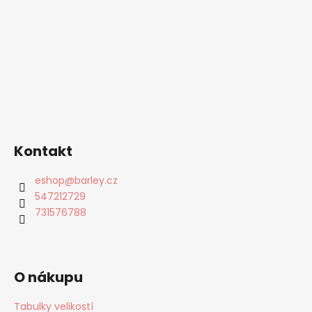
Kontakt
eshop
@
barley.cz
547212729
731576788
O nákupu
Tabulky velikostí