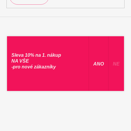
Sleva 10% na 1. nákup
NA VŠE
​ ANO ​
NE
-pro nové zákazníky