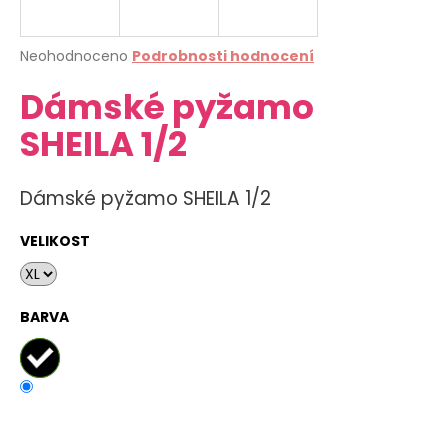
a
j
Průměrné
Neohodnoceno
Podrobnosti hodnocení
í
hodnocení
Dámské pyžamo
produktu
t
je
?
SHEILA 1/2
0,0
z
5
hvězdiček.
Dámské pyžamo SHEILA 1/2
HLEDAT
VELIKOST
D
BARVA
o
p
o
r
u