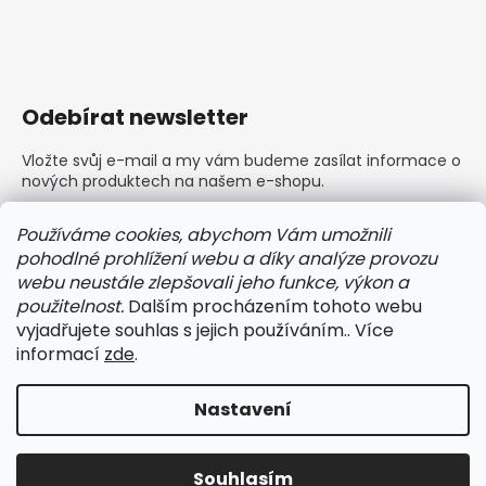
Odebírat newsletter
Vložte svůj e-mail a my vám budeme zasílat informace o
nových produktech na našem e-shopu.
E-mail
Používáme cookies, abychom Vám umožnili
pohodlné prohlížení webu a díky analýze provozu
Vložením e-mailu souhlasíte s
podmínkami ochrany
webu neustále zlepšovali jeho funkce, výkon a
osobních údajů
použitelnost.
Dalším procházením tohoto webu
vyjadřujete souhlas s jejich používáním.. Více
PŘIHLÁSIT SE
informací
zde
.
Nastavení
Vytvořil Shoptet
Copyright 2026
BARLEY dámské a pánské prádlo
.
Souhlasím
Všechna práva vyhrazena.