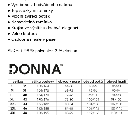
● Vyrobeno z hedvábného saténu

● Top s úzkými ramínky

● Módní zvířecí potisk

● Nastavitelná ramínka

● Krajka ve výstřihu dodává eleganci

● Volné kraťasy

● Ozdobná mašle v pase

Složení: 98 % polyester, 2 % elastan