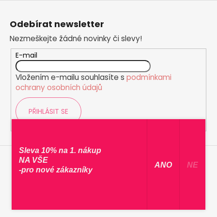
Z
á
Odebírat newsletter
p
Nezmeškejte žádné novinky či slevy!
a
t
E-mail
í
Vložením e-mailu souhlasíte s
podmínkami
ochrany osobních údajů
PŘIHLÁSIT SE
Sleva 10% na 1. nákup
NA VŠE
​ ANO ​
NE
-pro nové zákazníky