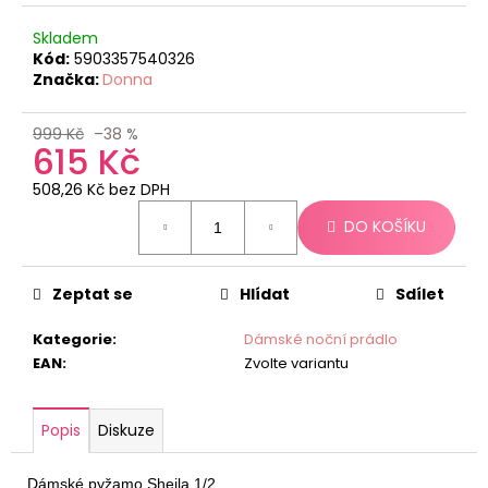
č
u
Skladem
j
Kód:
5903357540326
e
Značka:
Donna
m
e
999 Kč
–38 %
615 Kč
508,26 Kč bez DPH
Měrná
DO KOŠÍKU
cena:
Zeptat se
Hlídat
Sdílet
Kategorie
:
Dámské noční prádlo
EAN
:
Zvolte variantu
Popis
Diskuze
Dámské pyžamo Sheila 1/2
