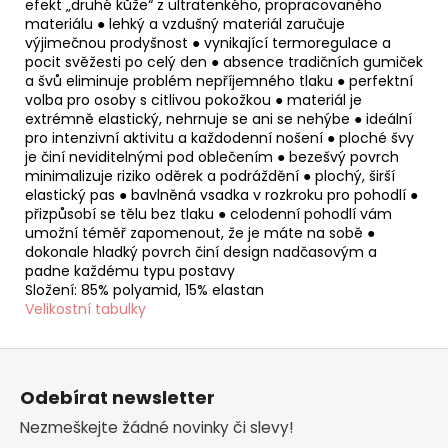
efekt „druhé kůže“ z ultratenkého, propracovaného
materiálu ● lehký a vzdušný materiál zaručuje
výjimečnou prodyšnost ● vynikající termoregulace a
pocit svěžesti po celý den ● absence tradičních gumiček
a švů eliminuje problém nepříjemného tlaku ● perfektní
volba pro osoby s citlivou pokožkou ● materiál je
extrémně elastický, nehrnuje se ani se nehýbe ● ideální
pro intenzivní aktivitu a každodenní nošení ● ploché švy
je činí neviditelnými pod oblečením ● bezešvý povrch
minimalizuje riziko oděrek a podráždění ● plochý, širší
elastický pas ● bavlněná vsadka v rozkroku pro pohodlí ●
přizpůsobí se tělu bez tlaku ● celodenní pohodlí vám
umožní téměř zapomenout, že je máte na sobě ●
dokonale hladký povrch činí design nadčasovým a
padne každému typu postavy
Složení: 85% polyamid, 15% elastan
Velikostní tabulky
Z
á
Odebírat newsletter
p
Nezmeškejte žádné novinky či slevy!
a