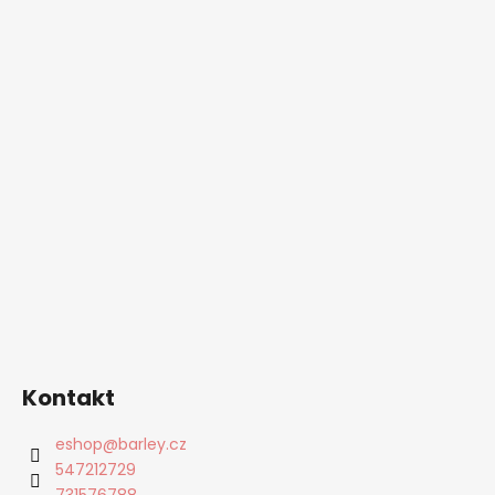
Kontakt
eshop
@
barley.cz
547212729
731576788