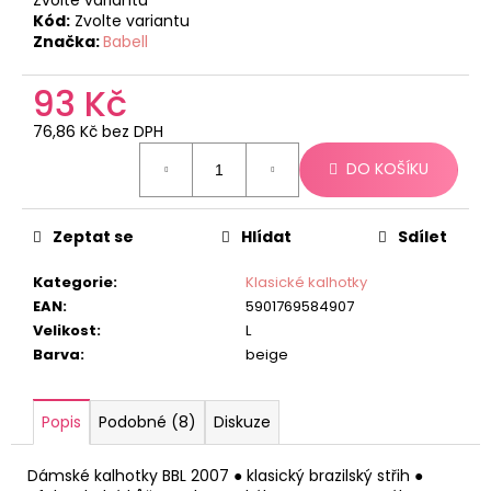
č
Kód:
Zvolte variantu
u
Značka:
Babell
j
e
93 Kč
m
e
76,86 Kč bez DPH
Měrná
DO KOŠÍKU
cena:
Zeptat se
Hlídat
Sdílet
Kategorie
:
Klasické kalhotky
EAN
:
5901769584907
Velikost
:
L
Barva
:
beige
Popis
Podobné (8)
Diskuze
Dámské kalhotky BBL 2007 ● klasický brazilský střih ●