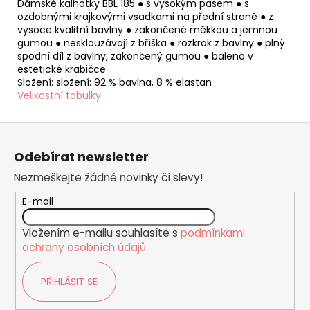
Dámské kalhotky BBL 185 ● s vysokým pasem ● s
ozdobnými krajkovými vsadkami na přední straně ● z
vysoce kvalitní bavlny ● zakončené měkkou a jemnou
gumou ● nesklouzávají z bříška ● rozkrok z bavlny ● plný
spodní díl z bavlny, zakončený gumou ● baleno v
estetické krabičce
Složení: složení: 92 % bavlna, 8 % elastan
Velikostní tabulky
Z
á
Odebírat newsletter
p
Nezmeškejte žádné novinky či slevy!
a
t
E-mail
í
Vložením e-mailu souhlasíte s
podmínkami
ochrany osobních údajů
PŘIHLÁSIT SE