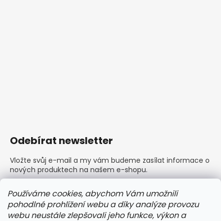
Odebírat newsletter
Vložte svůj e-mail a my vám budeme zasílat informace o
nových produktech na našem e-shopu.
E-mail
Používáme cookies, abychom Vám umožnili
pohodlné prohlížení webu a díky analýze provozu
Vložením e-mailu souhlasíte s
podmínkami ochrany
webu neustále zlepšovali jeho funkce, výkon a
osobních údajů