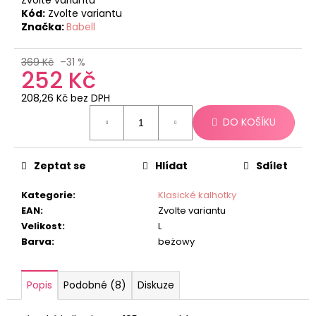
č
Kód:
Zvolte variantu
u
Značka:
Babell
j
e
m
369 Kč
–31 %
252 Kč
e
208,26 Kč bez DPH
Měrná
DO KOŠÍKU
cena:
Zeptat se
Hlídat
Sdílet
Kategorie
:
Klasické kalhotky
EAN
:
Zvolte variantu
Velikost
:
L
Barva
:
beżowy
Popis
Podobné (8)
Diskuze