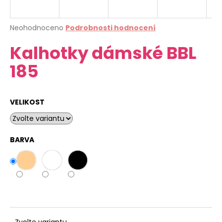
a
j
Průměrné
Neohodnoceno
Podrobnosti hodnocení
í
hodnocení
Kalhotky dámské BBL
produktu
t
je
?
185
0,0
z
5
hvězdiček.
VELIKOST
HLEDAT
BARVA
D
o
p
o
r
u
Zvolte variantu