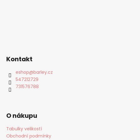
Kontakt
eshop
@
barley.cz
547212729
731576788
O nákupu
Tabulky velikostí
Obchodní podmínky