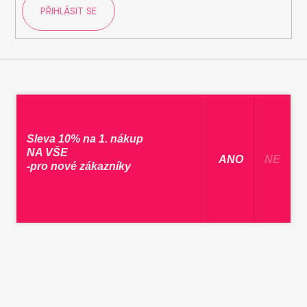
PŘIHLÁSIT SE
Sleva 10% na 1. nákup
NA VŠE
​ ANO ​
NE
-pro nové zákazníky