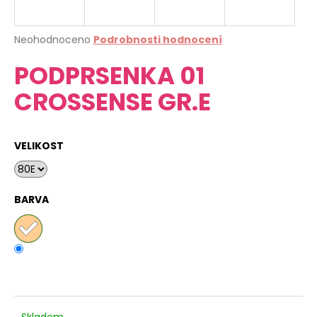
a
j
Průměrné
Neohodnoceno
Podrobnosti hodnocení
í
hodnocení
PODPRSENKA 01
produktu
t
je
?
CROSSENSE GR.E
0,0
z
5
hvězdiček.
VELIKOST
HLEDAT
BARVA
D
o
p
o
r
u
Skladem