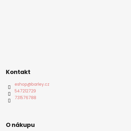
Kontakt
eshop
@
barley.cz
547212729
731576788
O nákupu