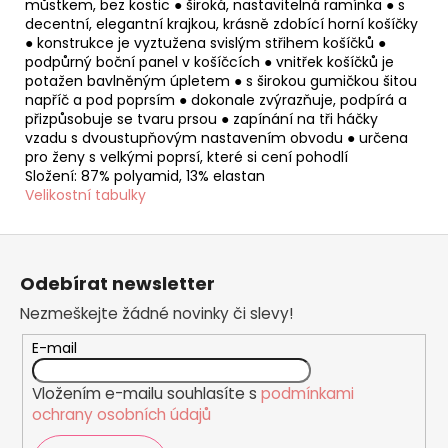
můstkem, bez kostic ● široká, nastavitelná ramínka ● s
decentní, elegantní krajkou, krásně zdobící horní košíčky
● konstrukce je vyztužena svislým střihem košíčků ●
podpůrný boční panel v košíčcích ● vnitřek košíčků je
potažen bavlněným úpletem ● s širokou gumičkou šitou
napříč a pod poprsím ● dokonale zvýrazňuje, podpírá a
přizpůsobuje se tvaru prsou ● zapínání na tři háčky
vzadu s dvoustupňovým nastavením obvodu ● určena
pro ženy s velkými poprsí, které si cení pohodlí
Složení: 87% polyamid, 13% elastan
Velikostní tabulky
Z
á
Odebírat newsletter
p
Nezmeškejte žádné novinky či slevy!
a
t
E-mail
í
Vložením e-mailu souhlasíte s
podmínkami
ochrany osobních údajů