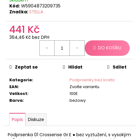
č
Kód:
W5904873209735
u
Značka:
STELLA
j
e
441 Kč
m
e
364,46 Kč bez DPH
Měrná
DO KOŠÍKU
cena:
Zeptat se
Hlídat
Sdílet
Kategorie
:
Podprsenky bez kostic
EAN
:
Zvolte variantu
Velikost
:
100E
Barva
:
beżowy
Popis
Diskuze
Podprsenka 01 Crossense Gr.E ● bez vyztužení, s vysokým