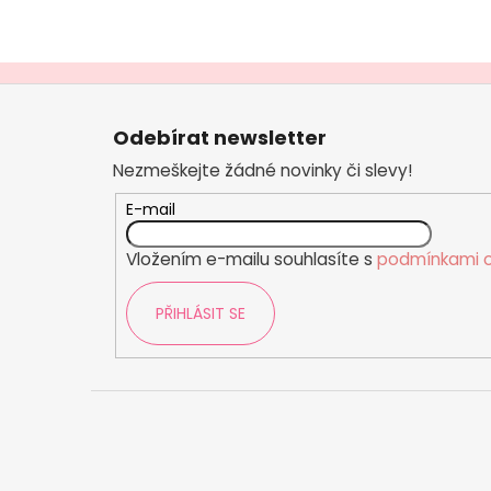
Z
á
Odebírat newsletter
p
Nezmeškejte žádné novinky či slevy!
a
t
E-mail
í
Vložením e-mailu souhlasíte s
podmínkami o
PŘIHLÁSIT SE