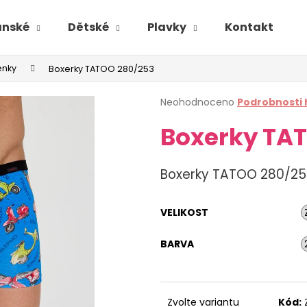
ánské
Dětské
Plavky
Kontakt
enky
Boxerky TATOO 280/253
Průměrné
Neohodnoceno
Podrobnosti
hodnocení
Boxerky TA
produktu
je
0,0
z
Boxerky TATOO 280/25
5
hvězdiček.
VELIKOST
BARVA
Zvolte variantu
Kód: