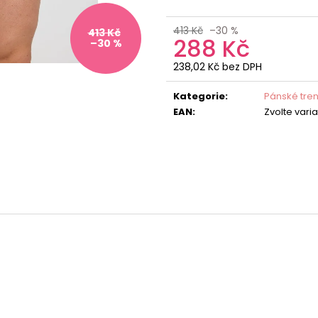
413 Kč
–30 %
413 Kč
288 Kč
–30 %
238,02 Kč bez DPH
Měrná
cena:
Kategorie
:
Pánské tre
EAN
:
Zvolte vari