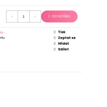
DO KOŠÍKU
Tisk
nky
antu
Zeptat se
Hlídat
Sdílet