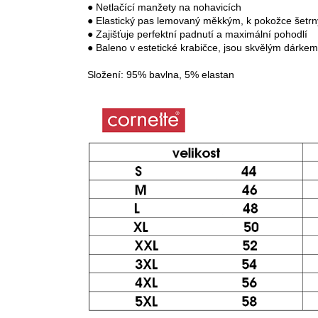
č
● Netlačící manžety na nohavicích

u
● Elastický pas lemovaný měkkým, k pokožce šetrn
j
● Zajišťuje perfektní padnutí a maximální pohodlí

e
● Baleno v estetické krabičce, jsou skvělým dárkem

m
Složení: 95% bavlna, 5% elastan
e