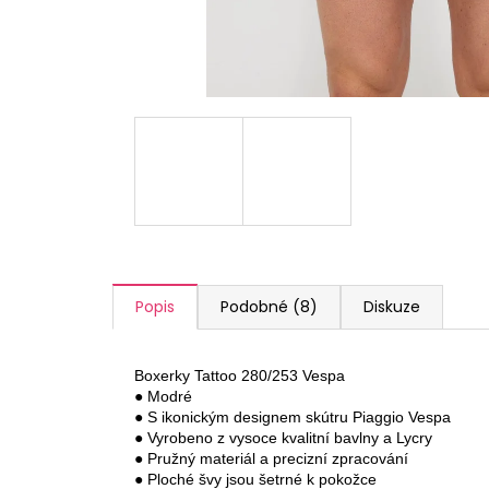
a
j
í
t
?
HLEDAT
Popis
Podobné (8)
Diskuze
D
o
Boxerky Tattoo 280/253 Vespa

p
● Modré

o
● S ikonickým designem skútru Piaggio Vespa

● Vyrobeno z vysoce kvalitní bavlny a Lycry

r
● Pružný materiál a precizní zpracování

u
● Ploché švy jsou šetrné k pokožce
