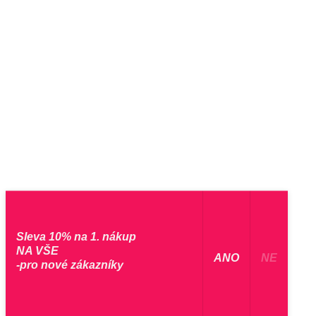
Sleva 10% na 1. nákup
NA VŠE
​ ANO ​
NE
-pro nové zákazníky