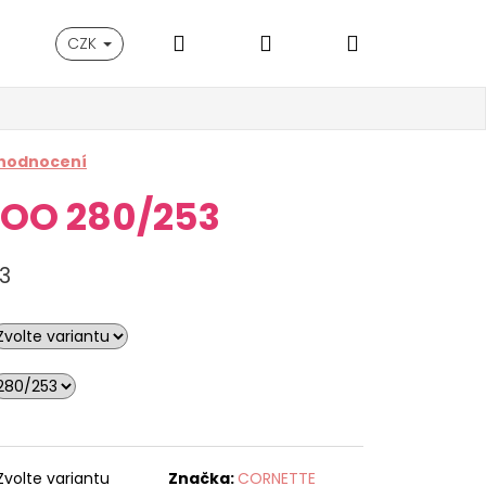
Hledat
Přihlášení
Nákupní
CZK
košík
 hodnocení
TOO 280/253
3
Zvolte variantu
Značka:
CORNETTE