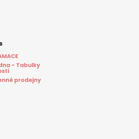
s
AMACE
dna - Tabulky
ostí
nné prodejny