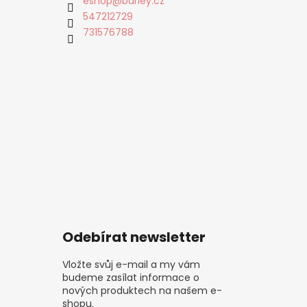
eshop
@
barley.cz
547212729
731576788
Odebírat newsletter
Vložte svůj e-mail a my vám
budeme zasílat informace o
nových produktech na našem e-
shopu.