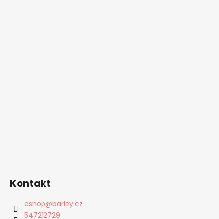
Kontakt
eshop
@
barley.cz
547212729