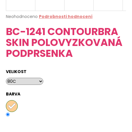
a
j
Průměrné
Neohodnoceno
Podrobnosti hodnocení
í
hodnocení
BC-1241 CONTOURBRA
produktu
t
je
?
SKIN POLOVYZKOVANÁ
0,0
z
PODPRSENKA
5
hvězdiček.
HLEDAT
VELIKOST
D
BARVA
o
p
o
r
u