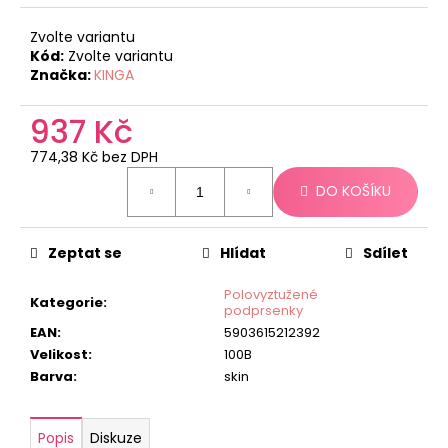
č
u
Zvolte variantu
j
Kód:
Zvolte variantu
e
Značka:
KINGA
m
e
937 Kč
774,38 Kč bez DPH
Měrná
DO KOŠÍKU
cena:
Zeptat se
Hlídat
Sdílet
Polovyztužené
Kategorie
:
podprsenky
EAN
:
5903615212392
Velikost
:
100B
Barva
:
skin
Popis
Diskuze