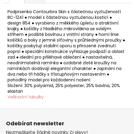
Podprsenka Contourbra Skin s částečnou vyztužeností
BC-1241 ● model s částečnou vyztuženou kosticí ●
design 854 ● vyrobeno z měkkého úpletu a atraktivní
krajky ● košíčky z hladkého mikrovlákna se svislým
střihem ● podšité bavlnou z vnitřní strany ● horní linie
košíčků a boky z jemné síťoviny s průhlednými proužky ●
košíčky poskytují stabilní oporu a přirozené zvednutí
poprsí ● speciální konstrukce vyhlazuje podpaží a oblast
zad ● ideální pro přiléhavé oblečení ● nastavitelná,
neodnímatelná ramínka ● ozdobné zlaté kroužky na
ramínkách dodávají elegantní charakter ● zapínání na
dva nebo tři háčky s třístupňovým nastavením ●
pohodlný model pro každodenní nošení
Složení: 30% polyamid, 25% polyester, 25% bavlna, 20%
elastan
Velikostní tabulky
Z
á
Odebírat newsletter
p
Nezmeškejte žádné novinky či slevy!