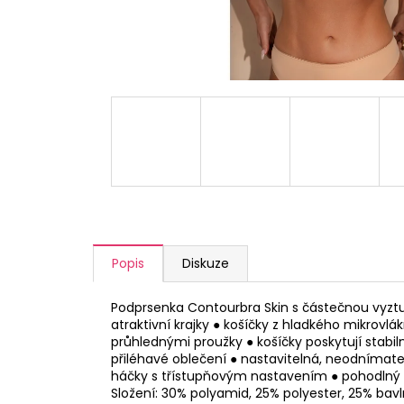
a
j
í
t
?
HLEDAT
Popis
Diskuze
D
o
Podprsenka Contourbra Skin s částečnou vyztu
p
atraktivní krajky ● košíčky z hladkého mikrovlák
průhlednými proužky ● košíčky poskytují stabiln
o
přiléhavé oblečení ● nastavitelná, neodnímate
r
háčky s třístupňovým nastavením ● pohodlný
u
Složení: 30% polyamid, 25% polyester, 25% bav