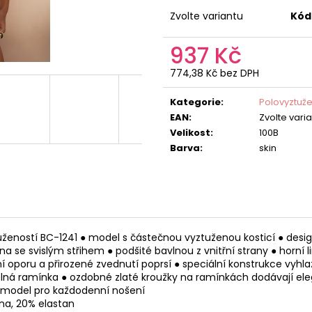
Zvolte variantu
Kód
937 Kč
774,38 Kč bez DPH
Měrná
cena:
Kategorie
:
Polovyztuž
EAN
:
Zvolte vari
Velikost
:
100B
Barva
:
skin
žeností BC-1241 ● model s částečnou vyztuženou kosticí ● desi
na se svislým střihem ● podšité bavlnou z vnitřní strany ● horní l
í oporu a přirozené zvednutí poprsí ● speciální konstrukce vyhla
lná ramínka ● ozdobné zlaté kroužky na ramínkách dodávají eleg
 model pro každodenní nošení
lna, 20% elastan