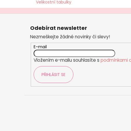
č
Velikostní tabulky
u
j
Z
e
á
m
Odebírat newsletter
p
e
Nezmeškejte žádné novinky či slevy!
a
t
E-mail
í
Vložením e-mailu souhlasíte s
podmínkami o
PŘIHLÁSIT SE