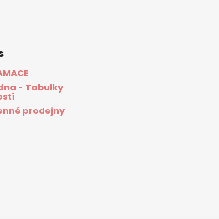
s
AMACE
dna - Tabulky
ostí
nné prodejny