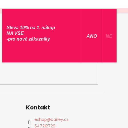
Sleva 10% na 1. nákup
NA VŠE
​ ANO ​
NE
-pro nové zákazníky
Kontakt
eshop
@
barley.cz
547212729