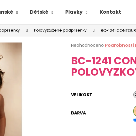
ánské
Dětské
Plavky
Kontakt
odprsenky
Polovyztužené podprsenky
BC-1241 CONTOUR
Průměrné
Neohodnoceno
Podrobnosti
hodnocení
BC-1241 CO
produktu
je
POLOVYZKO
0,0
z
5
hvězdiček.
VELIKOST
BARVA