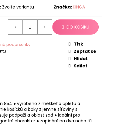
:
Zvolte variantu
Značka:
KINGA
DO KOŠÍKU
Tisk
ené podprsenky
antu
Zeptat se
Hlídat
Sdílet
gn 854 ● vyrobeno z měkkého úpletu a
inie košíčků a boky z jemné síťoviny s
zuje podpaží a oblast zad ● ideální pro
antní charakter ● zapínání na dva nebo tři