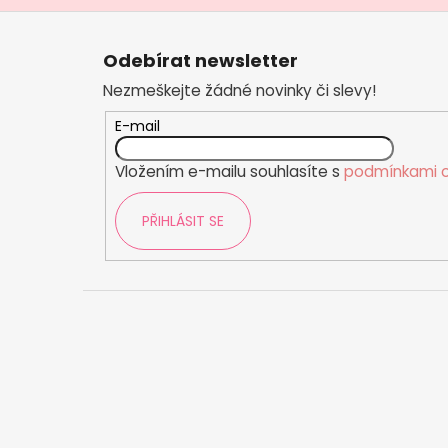
č
Z
u
á
j
Odebírat newsletter
e
p
m
Nezmeškejte žádné novinky či slevy!
a
e
t
E-mail
í
Vložením e-mailu souhlasíte s
podmínkami o
PŘIHLÁSIT SE