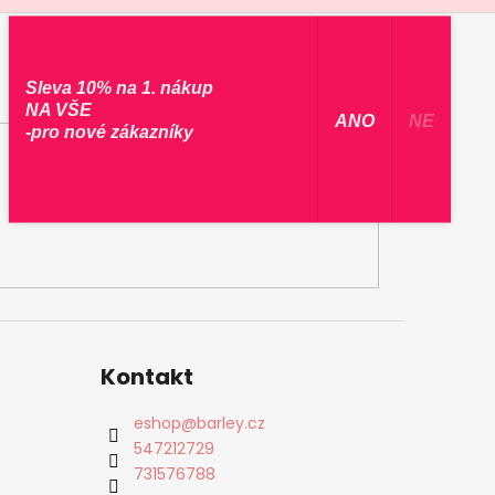
Sleva 10% na 1. nákup
NA VŠE
​ ANO ​
NE
-pro nové zákazníky
Kontakt
eshop
@
barley.cz
547212729
731576788