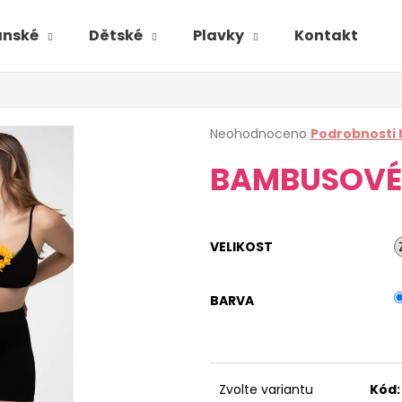
ánské
Dětské
Plavky
Kontakt
Průměrné
Neohodnoceno
Podrobnosti
hodnocení
BAMBUSOVÉ
produktu
je
0,0
z
5
VELIKOST
hvězdiček.
BARVA
Zvolte variantu
Kód: