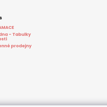
s
AMACE
dna - Tabulky
ostí
nné prodejny