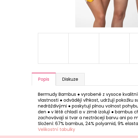
a
j
í
t
?
HLEDAT
Popis
Diskuze
Bermudy Bambus ● vyrobené z vysoce kvalitníc
D
vlastnosti ● odvádějí vlhkost, udržují pokožku
o
nedráždivými ● poskytují plnou volnost pohybu
p
den ● v létě chladí a v zimě izolují ● bambus 
o
zachovávají si tvar a neztrácejí barvu ani po
Složení: 67% bambus, 24% polyamid, 9% elast
r
Velikostní tabulky
u