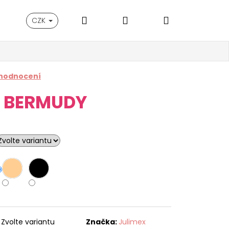
Hledat
Přihlášení
Nákupní
CZK
košík
 hodnocení
 BERMUDY
Zvolte variantu
Značka:
Julimex