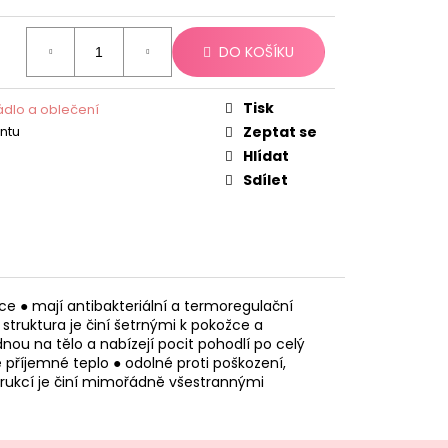
DO KOŠÍKU
Tisk
dlo a oblečení
antu
Zeptat se
Hlídat
Sdílet
e ● mají antibakteriální a termoregulační
struktura je činí šetrnými k pokožce a
ou na tělo a nabízejí pocit pohodlí po celý
 příjemné teplo ● odolné proti poškození,
strukcí je činí mimořádně všestrannými