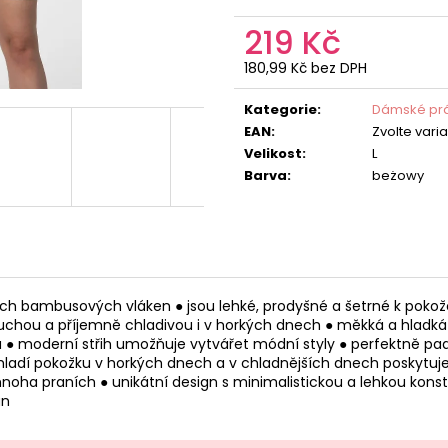
219 Kč
180,99 Kč bez DPH
Měrná
cena:
Kategorie
:
Dámské prá
EAN
:
Zvolte vari
Velikost
:
L
Barva
:
beżowy
h bambusových vláken ● jsou lehké, prodyšné a šetrné k pokožc
 suchou a příjemně chladivou i v horkých dnech ● měkká a hladká 
 ● moderní střih umožňuje vytvářet módní styly ● perfektně padn
chladí pokožku v horkých dnech a v chladnějších dnech poskytuje
 mnoha praních ● unikátní design s minimalistickou a lehkou kon
an