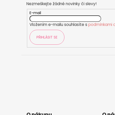
č
Nezmeškejte žádné novinky či slevy!
a
u
j
t
E-mail
e
í
m
Vložením e-mailu souhlasíte s
podmínkami o
e
PŘIHLÁSIT SE
O nákupu
O ná