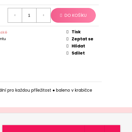
DO KOŠÍKU
Tisk
mské
antu
Zeptat se
Hlídat
Sdílet
ní pro každou příležitost ● baleno v krabičce