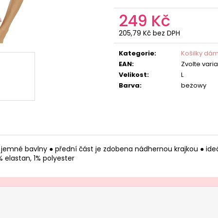
249 Kč
205,79 Kč bez DPH
Měrná
cena:
Kategorie
:
Košilky dá
EAN
:
Zvolte vari
Velikost
:
L
Barva
:
beżowy
jemné bavlny ● přední část je zdobena nádhernou krajkou ● ideál
% elastan, 1% polyester