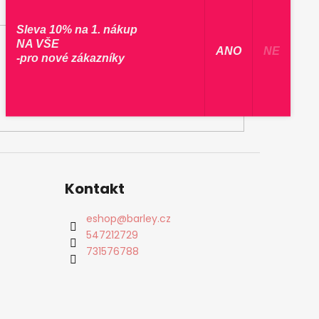
Sleva 10% na 1. nákup
NA VŠE
​ ANO ​
NE
-pro nové zákazníky
Kontakt
eshop
@
barley.cz
547212729
731576788