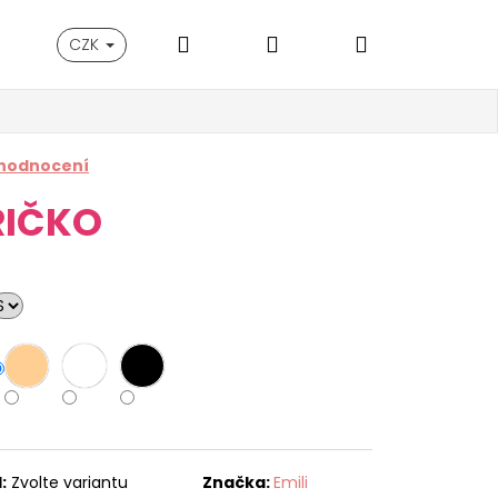
Hledat
Přihlášení
Nákupní
CZK
košík
 hodnocení
RIČKO
:
Zvolte variantu
Značka:
Emili