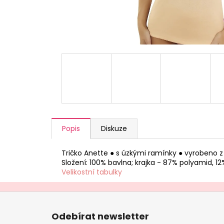
a
j
í
t
?
HLEDAT
Popis
Diskuze
Tričko Anette ● s úzkými ramínky ● vyrobeno z 
D
Složení: 100% bavlna; krajka - 87% polyamid, 12
o
Velikostní tabulky
p
o
Z
r
á
u
Odebírat newsletter
p