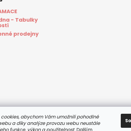
AMACE
dna - Tabulky
ostí
nné prodejny
 cookies, abychom Vám umožnili pohodlné
S
 webu a díky analýze provozu webu neustále
jeho funkce, výkon a použitelnost.
Dalším