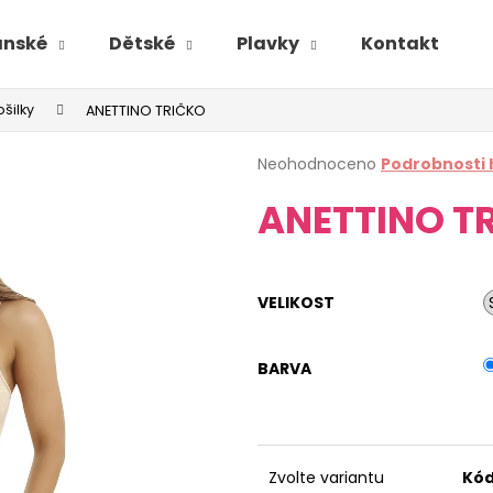
ánské
Dětské
Plavky
Kontakt
ošilky
ANETTINO TRIČKO
Průměrné
Neohodnoceno
Podrobnosti
hodnocení
ANETTINO T
produktu
je
0,0
z
5
VELIKOST
hvězdiček.
BARVA
Zvolte variantu
Kód