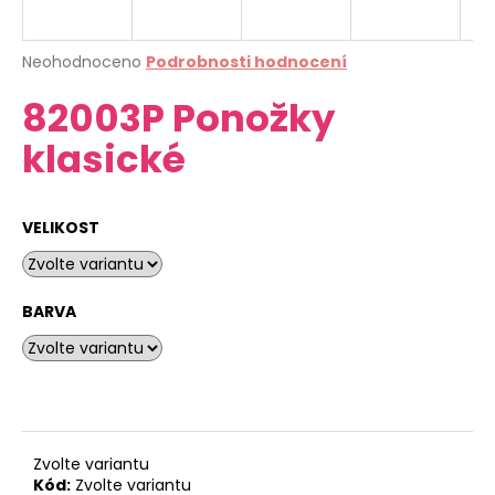
a
j
Průměrné
Neohodnoceno
Podrobnosti hodnocení
í
hodnocení
82003P Ponožky
produktu
t
je
?
klasické
0,0
z
5
hvězdiček.
VELIKOST
HLEDAT
BARVA
D
o
p
o
r
Zvolte variantu
u
Kód:
Zvolte variantu