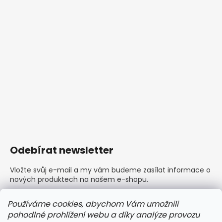
Odebírat newsletter
Vložte svůj e-mail a my vám budeme zasílat informace o
nových produktech na našem e-shopu.
E-mail
Používáme cookies, abychom Vám umožnili
pohodlné prohlížení webu a díky analýze provozu
Vložením e-mailu souhlasíte s
podmínkami ochrany