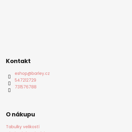
Kontakt
eshop
@
barley.cz
547212729
731576788
O nákupu
Tabulky velikostí