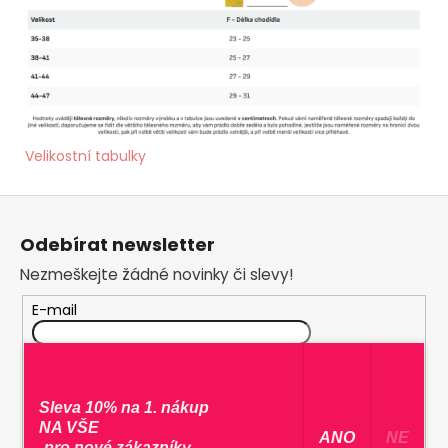
Velikostní tabulky
Z
á
Odebírat newsletter
p
Nezmeškejte žádné novinky či slevy!
a
t
E-mail
í
Vložením e-mailu souhlasíte s
podmínkami
ochrany osobních údajů
Sleva 10% na 1. nákup
PŘIHLÁSIT SE
NA VŠE
​ ANO ​
NE
-pro nové zákazníky