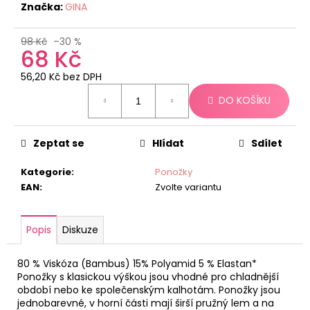
č
Značka:
GINA
u
j
98 Kč
–30 %
e
68 Kč
m
e
56,20 Kč bez DPH
Měrná
DO KOŠÍKU
cena:
Zeptat se
Hlídat
Sdílet
Kategorie
:
Ponožky
EAN
:
Zvolte variantu
Popis
Diskuze
80 % Viskóza (Bambus) 15% Polyamid 5 % Elastan*
Ponožky s klasickou výškou jsou vhodné pro chladnější
období nebo ke společenským kalhotám. Ponožky jsou
jednobarevné, v horní části mají širší pružný lem a na