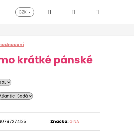
Hledat
Přihlášení
Nákupní
CZK
košík
 hodnocení
mo krátké pánské
90787274135
Značka:
GINA