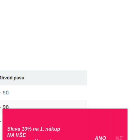
Sleva 10% na 1. nákup
NA VŠE
​ ANO ​
NE