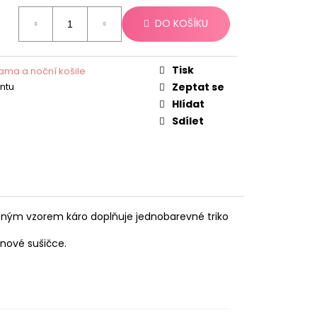
DO KOŠÍKU
Tisk
ama a noční košile
antu
Zeptat se
Hlídat
Sdílet
eným vzorem káro doplňuje jednobarevné triko
bnové sušičce.