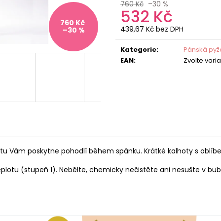
760 Kč
–30 %
532 Kč
760 Kč
439,67 Kč bez DPH
–30 %
Měrná
cena:
Kategorie
:
Pánská pyž
EAN
:
Zvolte vari
tu Vám poskytne pohodlí během spánku. Krátké kalhoty s oblíb
eplotu (stupeň 1). Nebělte, chemicky nečistěte ani nesušte v bu