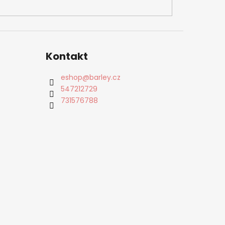
Kontakt
eshop
@
barley.cz
547212729
731576788