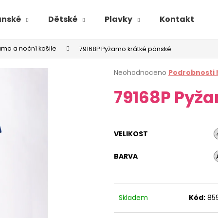
ánské
Dětské
Plavky
Kontakt
ma a noční košile
79168P Pyžamo krátké pánské
Průměrné
Neohodnoceno
Podrobnosti
hodnocení
79168P Pyža
produktu
je
0,0
z
5
VELIKOST
hvězdiček.
BARVA
Skladem
Kód:
85