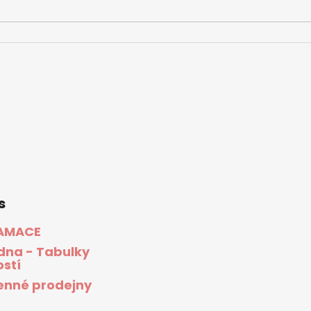
s
AMACE
dna - Tabulky
ostí
nné prodejny