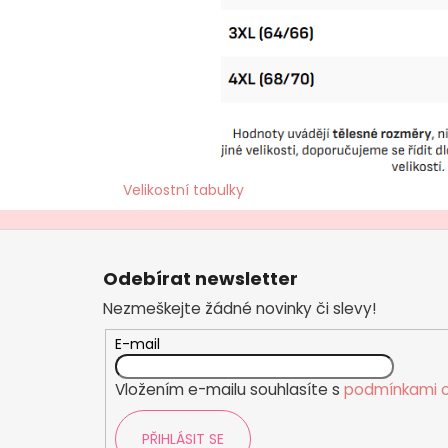
Velikostní tabulky
Z
á
Odebírat newsletter
p
Nezmeškejte žádné novinky či slevy!
a
t
E-mail
í
Vložením e-mailu souhlasíte s
podmínkami o
PŘIHLÁSIT SE