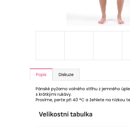
a
j
í
t
?
HLEDAT
Popis
Diskuze
Pánské pyžamo volného střihu z jemného úple
D
s krátkými rukávy.
o
Prosíme, perte při 40 °C a žehlete na nízkou t
p
o
r
u