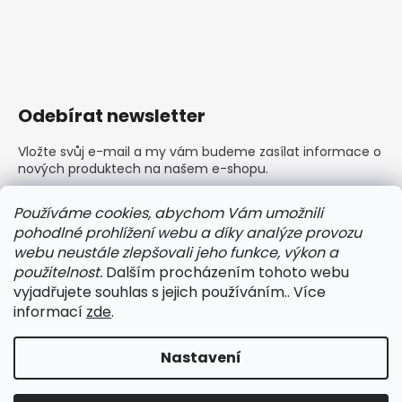
Odebírat newsletter
Vložte svůj e-mail a my vám budeme zasílat informace o
nových produktech na našem e-shopu.
E-mail
Používáme cookies, abychom Vám umožnili
pohodlné prohlížení webu a díky analýze provozu
Vložením e-mailu souhlasíte s
podmínkami ochrany
webu neustále zlepšovali jeho funkce, výkon a
osobních údajů
použitelnost.
Dalším procházením tohoto webu
vyjadřujete souhlas s jejich používáním.. Více
PŘIHLÁSIT SE
informací
zde
.
Nastavení
Vytvořil Shoptet
Copyright 2026
BARLEY dámské a pánské prádlo
.