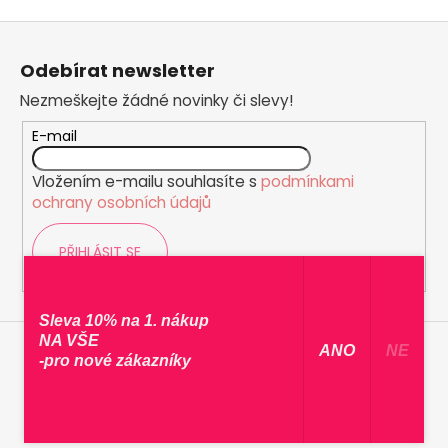
Z
á
Odebírat newsletter
p
Nezmeškejte žádné novinky či slevy!
a
t
E-mail
í
Vložením e-mailu souhlasíte s
podmínkami
ochrany osobních údajů
PŘIHLÁSIT SE
Sleva 10% na 1. nákup
NA VŠE
​ ANO ​
NE
-pro nové zákazníky