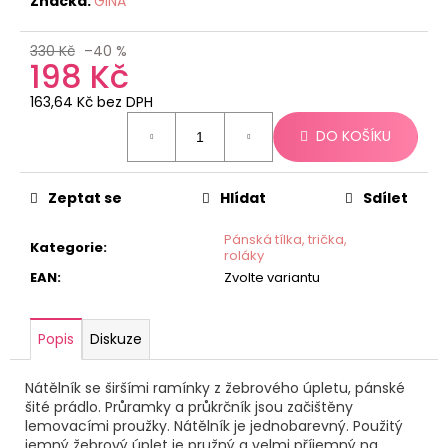
č
Značka:
GINA
u
j
330 Kč
–40 %
198 Kč
e
m
163,64 Kč bez DPH
e
Měrná
DO KOŠÍKU
cena:
Zeptat se
Hlídat
Sdílet
Pánská tílka, trička,
Kategorie
:
roláky
EAN
:
Zvolte variantu
Popis
Diskuze
Nátělník se širšími ramínky z žebrového úpletu, pánské
šité prádlo. Průramky a průkrčník jsou začištěny
lemovacími proužky. Nátělník je jednobarevný. Použitý
jemný žebrový úplet je pružný a velmi příjemný na