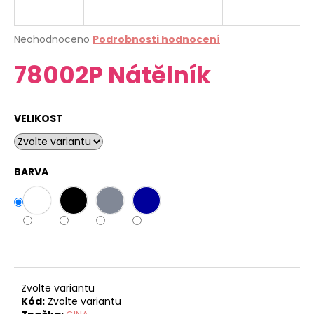
a
j
Průměrné
Neohodnoceno
Podrobnosti hodnocení
í
hodnocení
78002P Nátělník
produktu
t
je
?
0,0
z
VELIKOST
5
hvězdiček.
HLEDAT
BARVA
D
o
p
o
r
Zvolte variantu
u
Kód:
Zvolte variantu