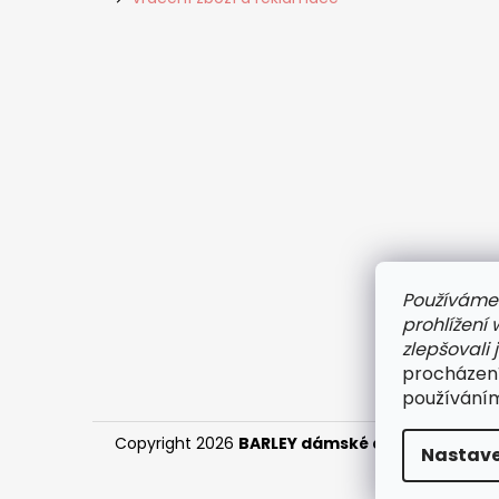
Používáme
prohlížení
zlepšovali 
procházení
používáním
Copyright 2026
BARLEY dámské a pánské prád
Nastave