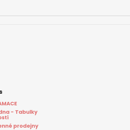
s
AMACE
dna - Tabulky
ostí
nné prodejny