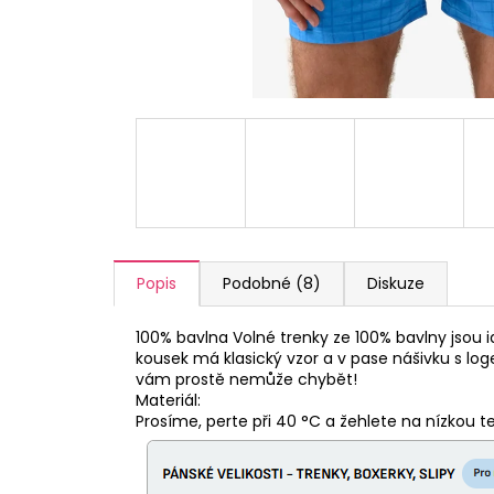
a
j
í
t
?
HLEDAT
Popis
Podobné (8)
Diskuze
100% bavlna Volné trenky ze 100% bavlny jsou i
D
kousek má klasický vzor a v pase nášivku s l
o
vám prostě nemůže chybět!
p
Materiál:
o
Prosíme, perte při 40 °C a žehlete na nízkou 
r
u