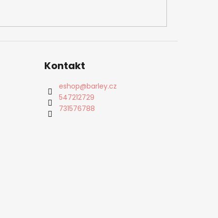
Kontakt
eshop
@
barley.cz
547212729
731576788