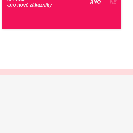
​ ANO ​
NE
-pro nové zákazníky