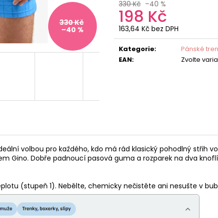
330 Kč
–40 %
198 Kč
330 Kč
163,64 Kč bez DPH
–40 %
Měrná
cena:
Kategorie
:
Pánské tre
EAN
:
Zvolte vari
deální volbou pro každého, kdo má rád klasický pohodlný střih vo
ogem Gino. Dobře padnoucí pasová guma a rozparek na dva knoflí
teplotu (stupeň 1). Nebělte, chemicky nečistěte ani nesušte v bu