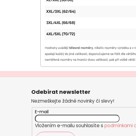
Z
á
Odebírat newsletter
p
Nezmeškejte žádné novinky či slevy!
a
t
E-mail
í
Vložením e-mailu souhlasíte s
podmínkami o