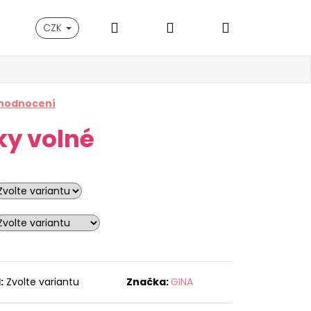
Hledat
Přihlášení
Nákupní
CZK
košík
 hodnocení
ky volné
:
Zvolte variantu
Značka:
GINA