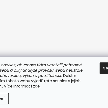
 cookies, abychom Vám umožnili pohodlné
S
 webu a díky analýze provozu webu neustále
jeho funkce, výkon a použitelnost.
Dalším
m tohoto webu vyjadřujete souhlas s jejich
.. Více informací
zde
.
lo
. Všechna práva vyhrazena.
ní