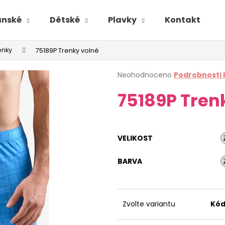
ánské
Dětské
Plavky
Kontakt
enky
75189P Trenky volné
Průměrné
Neohodnoceno
Podrobnosti
hodnocení
75189P Tren
produktu
je
0,0
z
5
VELIKOST
hvězdiček.
BARVA
Zvolte variantu
Kód