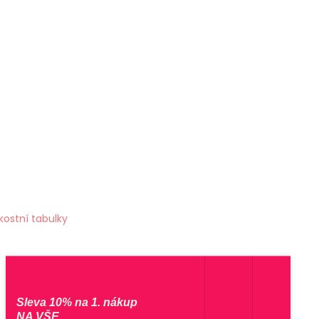
ikostní tabulky
Sleva 10% na 1. nákup
NA VŠE