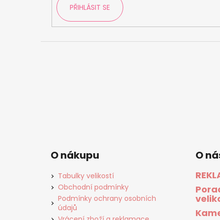
PŘIHLÁSIT SE
O nákupu
O ná
REKL
Tabulky velikostí
Obchodní podmínky
Pora
velik
Podmínky ochrany osobních
údajů
Kame
Vrácení zboží a reklamace