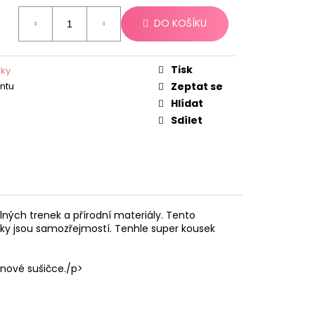
DO KOŠÍKU
Tisk
nky
antu
Zeptat se
Hlídat
Sdílet
lných trenek a přírodní materiály. Tento
ky jsou samozřejmostí. Tenhle super kousek
bnové sušičce./p>