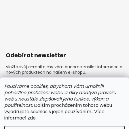
Odebírat newsletter
Vložte svůj e-mail a my vám budeme zasílat informace o
nových produktech na našem e-shopu.
E-mail
Používáme cookies, abychom Vám umožnili
pohodlné prohlížení webu a díky analýze provozu
Vložením e-mailu souhlasíte s
podmínkami ochrany
webu neustále zlepšovali jeho funkce, výkon a
osobních údajů
použitelnost.
Dalším procházením tohoto webu
vyjadřujete souhlas s jejich používáním.. Více
PŘIHLÁSIT SE
informací
zde
.