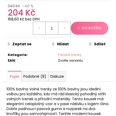
č
u
340 Kč
–40 %
204 Kč
j
e
168,60 Kč bez DPH
m
Měrná
DO KOŠÍKU
e
cena:
Zeptat se
Hlídat
Sdílet
Kategorie
:
Pánské trenky
EAN
:
Zvolte variantu
Popis
Podobné (8)
Diskuze
100% bavlna Volné trenky ze 100% bavlny jsou ideální
volbou pro každého, kdo má rád klasický pohodlný střih
volných trenek a přírodní materiály. Tento kousek má
elegantní celoplošný vzor a v pase nášivku s logem Gino.
Dobře padnoucí pasová guma a rozparek na dva
knoflíky jsou samozřejmostí. Tenhle moderní kousek