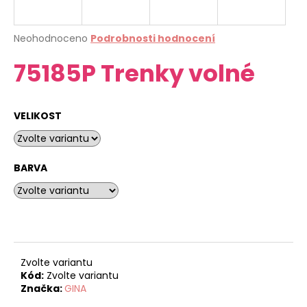
a
j
Průměrné
Neohodnoceno
Podrobnosti hodnocení
í
hodnocení
75185P Trenky volné
produktu
t
je
?
0,0
z
VELIKOST
5
hvězdiček.
HLEDAT
BARVA
D
o
p
o
Zvolte variantu
Kód:
Zvolte variantu
r
Značka:
GINA
u