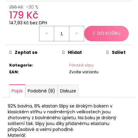
č
u
256 Kč
–30 %
179 Kč
j
e
147,93 Kč bez DPH
m
Měrná
DO KOŠÍKU
e
cena:
Zeptat se
Hlídat
Sdílet
Kategorie
:
Pánské slipy
EAN
:
Zvolte variantu
Popis
Podobné (8)
Diskuze
92% bavlna, 8% elastan Slipy se širokým bokem v
klasickém střihu v nadměrných velikostech jsou
zhotoveny z bavlněného úpletu. Na boku je drobný
soliterní tisk. Slipy jsou díky přidanému elastanu
přizpůsobivé a velmi pohodlné.
Materiál: