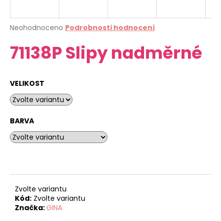
a
j
Průměrné
Neohodnoceno
Podrobnosti hodnocení
í
hodnocení
71138P Slipy nadměrné
produktu
t
je
?
0,0
z
VELIKOST
5
hvězdiček.
HLEDAT
BARVA
D
o
p
o
Zvolte variantu
Kód:
Zvolte variantu
r
Značka:
GINA
u