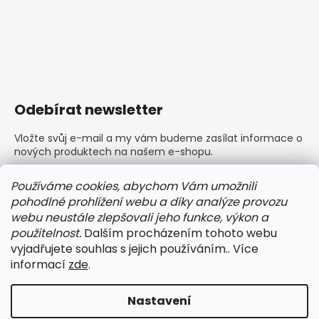
Odebírat newsletter
Vložte svůj e-mail a my vám budeme zasílat informace o
nových produktech na našem e-shopu.
E-mail
Používáme cookies, abychom Vám umožnili
pohodlné prohlížení webu a díky analýze provozu
Vložením e-mailu souhlasíte s
podmínkami ochrany
webu neustále zlepšovali jeho funkce, výkon a
osobních údajů
použitelnost.
Dalším procházením tohoto webu
vyjadřujete souhlas s jejich používáním.. Více
PŘIHLÁSIT SE
informací
zde
.
Nastavení
Vytvořil Shoptet