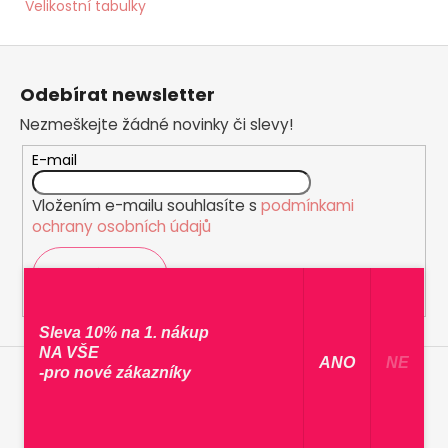
Velikostní tabulky
Z
á
Odebírat newsletter
p
Nezmeškejte žádné novinky či slevy!
a
t
E-mail
í
Vložením e-mailu souhlasíte s
podmínkami
ochrany osobních údajů
PŘIHLÁSIT SE
Sleva 10% na 1. nákup
NA VŠE
​ ANO ​
NE
-pro nové zákazníky