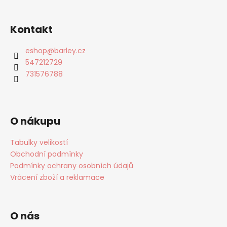
Kontakt
eshop
@
barley.cz
547212729
731576788
O nákupu
Tabulky velikostí
Obchodní podmínky
Podmínky ochrany osobních údajů
Vrácení zboží a reklamace
O nás