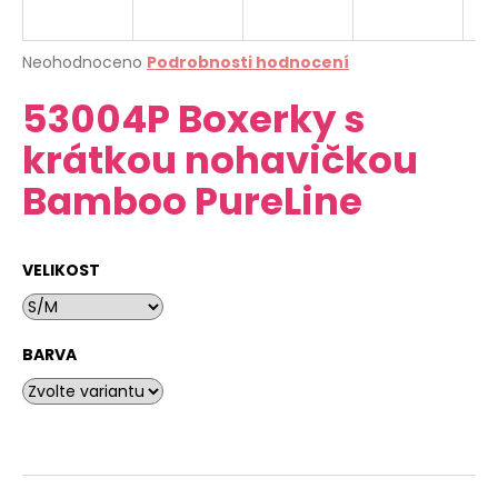
a
j
Průměrné
Neohodnoceno
Podrobnosti hodnocení
í
hodnocení
53004P Boxerky s
produktu
t
je
?
krátkou nohavičkou
0,0
z
Bamboo PureLine
5
hvězdiček.
HLEDAT
VELIKOST
D
BARVA
o
p
o
r
u