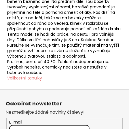
během běžného dne. Na předním díle jsou boxerky
tvarovány vypletenými zónami, bezešvé provedení je
příjemné na těle a pomáhá omezit otlaky. Pas drží na
místě, ale netlačí, takže se na boxerky můžete
spolehnout od rána do večera. Klínek v rozkroku se
přizpůsobí pohybu a podporuje pohodlí při každém kroku.
Tento model se hodí do práce, na cestu i pro volnější
dny. Délka vnitřní nohavičky je 3 cm. Kolekce Bamboo
PureLine se vyznačuje tím, že použitý materiál má vyšší
gramáž a vzhledem ke svému složení se vyznačuje
výbornou tvarovou stálostí a odolností.
Prosíme, perte při 40 °C. Žehlení nedoporučujeme.
Výrobek nebělte, chemicky nečistěte a nesušte v
bubnové sušičce.
Velikostní tabulky
Z
á
Odebírat newsletter
p
Nezmeškejte žádné novinky či slevy!
a
t
E-mail