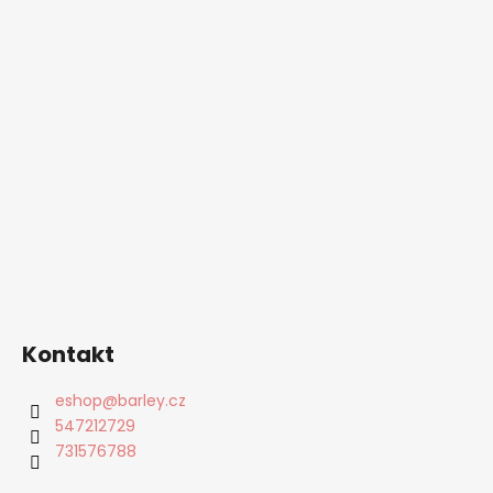
Kontakt
eshop
@
barley.cz
547212729
731576788