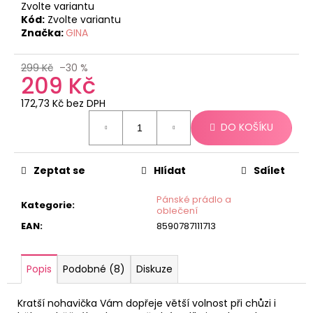
č
Zvolte variantu
u
Kód:
Zvolte variantu
j
Značka:
GINA
e
m
299 Kč
–30 %
e
209 Kč
172,73 Kč bez DPH
Měrná
DO KOŠÍKU
cena:
Zeptat se
Hlídat
Sdílet
Pánské prádlo a
Kategorie
:
oblečení
EAN
:
8590787111713
Popis
Podobné (8)
Diskuze
Kratší nohavička Vám dopřeje větší volnost při chůzi i