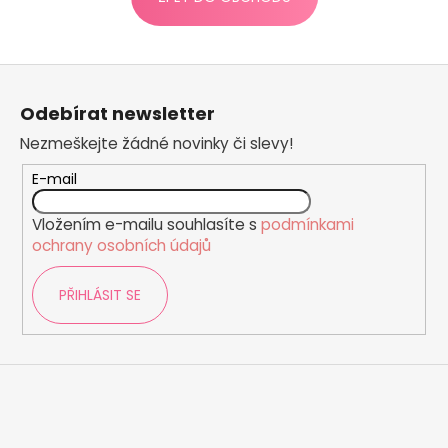
a
j
Z
í
á
t
Odebírat newsletter
p
?
Nezmeškejte žádné novinky či slevy!
a
t
E-mail
í
Vložením e-mailu souhlasíte s
podmínkami
HLEDAT
ochrany osobních údajů
PŘIHLÁSIT SE
D
o
p
o
r
u