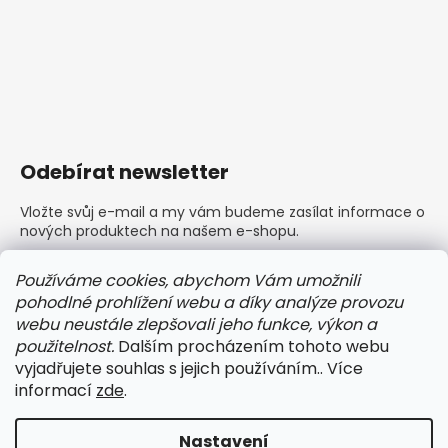
Odebírat newsletter
Vložte svůj e-mail a my vám budeme zasílat informace o
nových produktech na našem e-shopu.
E-mail
Používáme cookies, abychom Vám umožnili
pohodlné prohlížení webu a díky analýze provozu
Vložením e-mailu souhlasíte s
podmínkami ochrany
webu neustále zlepšovali jeho funkce, výkon a
osobních údajů
použitelnost.
Dalším procházením tohoto webu
vyjadřujete souhlas s jejich používáním.. Více
PŘIHLÁSIT SE
informací
zde
.
Nastavení