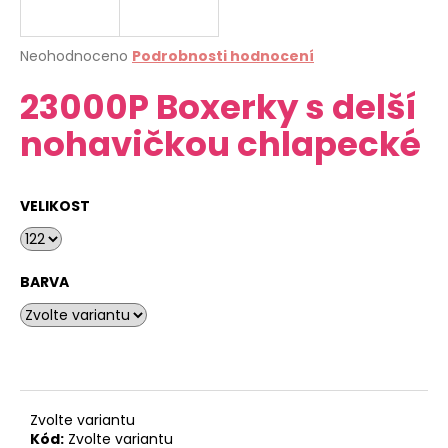
a
j
Průměrné
Neohodnoceno
Podrobnosti hodnocení
í
hodnocení
23000P Boxerky s delší
produktu
t
je
?
nohavičkou chlapecké
0,0
z
5
hvězdiček.
VELIKOST
HLEDAT
BARVA
D
o
p
o
r
Zvolte variantu
u
Kód:
Zvolte variantu