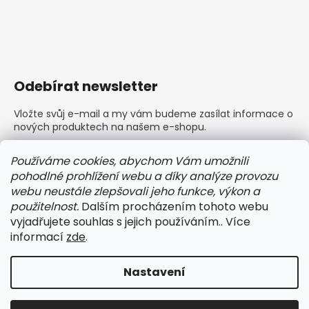
Odebírat newsletter
Vložte svůj e-mail a my vám budeme zasílat informace o
nových produktech na našem e-shopu.
E-mail
Používáme cookies, abychom Vám umožnili
pohodlné prohlížení webu a díky analýze provozu
Vložením e-mailu souhlasíte s
podmínkami ochrany
webu neustále zlepšovali jeho funkce, výkon a
osobních údajů
použitelnost.
Dalším procházením tohoto webu
vyjadřujete souhlas s jejich používáním.. Více
PŘIHLÁSIT SE
informací
zde
.
Nastavení
Vytvořil Shoptet
Copyright 2026
BARLEY dámské a pánské prádlo
.