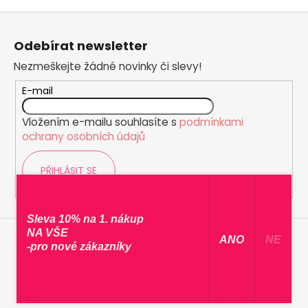
Z
á
Odebírat newsletter
p
Nezmeškejte žádné novinky či slevy!
a
t
E-mail
í
Vložením e-mailu souhlasíte s
podmínkami
ochrany osobních údajů
PŘIHLÁSIT SE
Sleva 10% na 1. nákup
NA VŠE
​ ANO ​
NE
-pro nové zákazníky