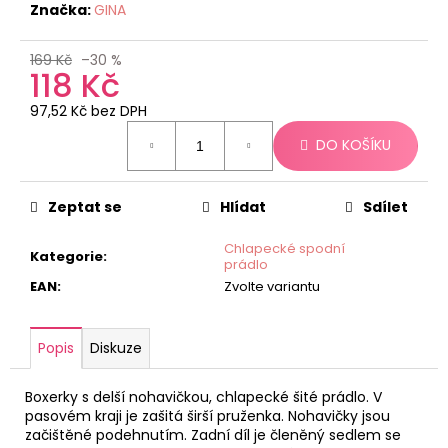
č
Značka:
GINA
u
j
169 Kč
–30 %
e
118 Kč
m
e
97,52 Kč bez DPH
Měrná
DO KOŠÍKU
cena:
Zeptat se
Hlídat
Sdílet
Chlapecké spodní
Kategorie
:
prádlo
EAN
:
Zvolte variantu
Popis
Diskuze
Boxerky s delší nohavičkou, chlapecké šité prádlo. V
pasovém kraji je zašitá širší pruženka. Nohavičky jsou
začištěné podehnutím. Zadní díl je členěný sedlem se