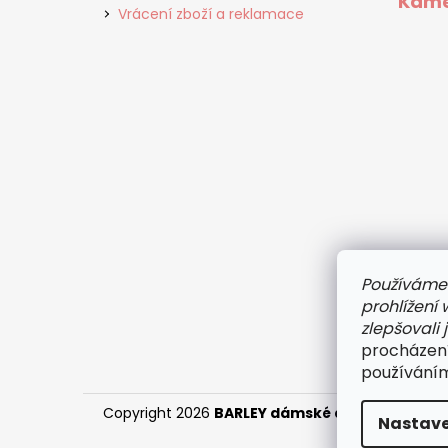
Kame
Vrácení zboží a reklamace
Používáme
prohlížení
zlepšovali 
procházení
používáním
Copyright 2026
BARLEY dámské a pánské prád
Nastave