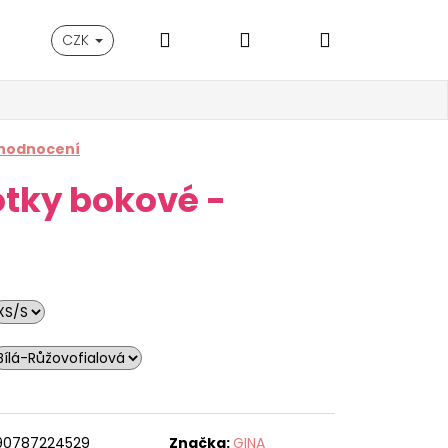
Hledat
Přihlášení
Nákupní
CZK
košík
 hodnocení
otky bokové -
90787224529
Značka:
GINA