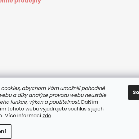
nné prodejny
 cookies, abychom Vám umožnili pohodlné
S
 webu a díky analýze provozu webu neustále
jeho funkce, výkon a použitelnost.
Dalším
m tohoto webu vyjadřujete souhlas s jejich
.. Více informací
zde
.
lo
. Všechna práva vyhrazena.
ní