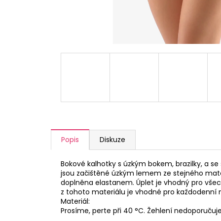
a
j
í
t
?
HLEDAT
Popis
Diskuze
D
Bokové kalhotky s úzkým bokem, brazilky, a se
o
jsou začištěné úzkým lemem ze stejného materiál
p
doplněna elastanem. Úplet je vhodný pro všechn
o
z tohoto materiálu je vhodné pro každodenní n
r
Materiál:
u
Prosíme, perte při 40 °C. Žehlení nedoporuču