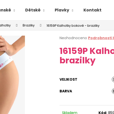
ánské
Dětské
Plavky
Kontakt
alhotky
Brazilky
16159P Kalhotky bokové - brazilky
Průměrné
Neohodnoceno
Podrobnosti
hodnocení
16159P Kalh
produktu
je
brazilky
0,0
z
5
hvězdiček.
VELIKOST
BARVA
Skladem
Kód:
85