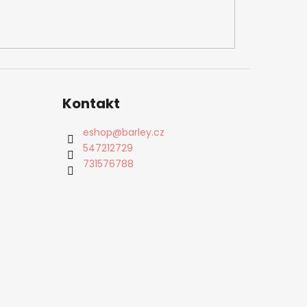
Kontakt
eshop
@
barley.cz
547212729
731576788