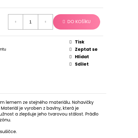
DO KOŠÍKU
Tisk
antu
Zeptat se
Hlídat
Sdílet
rším lemem ze stejného materiálu. Nohavičky
Materiál je vyroben z bavlny, která je
užnost a zlepšuje jeho tvarovou stálost. Prádlo
ezónu.
sušičce.