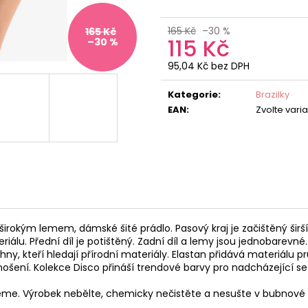
165 Kč
–30 %
165 Kč
115 Kč
–30 %
95,04 Kč bez DPH
Měrná
cena:
Kategorie
:
Brazilky
EAN
:
Zvolte vari
 širokým lemem, dámské šité prádlo. Pasový kraj je začištěný ši
u. Přední díl je potištěný. Zadní díl a lemy jsou jednobarevné. 
y, kteří hledají přírodní materiály. Elastan přidává materiálu pr
ošení. Kolekce Disco přináší trendové barvy pro nadcházející s
jeme. Výrobek nebělte, chemicky nečistěte a nesušte v bubnové 