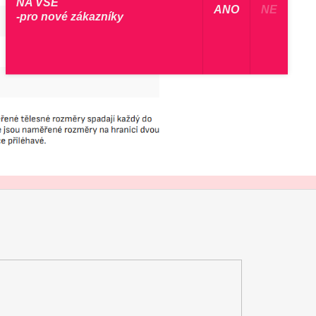
NA VŠE
​ ANO ​
NE
-pro nové zákazníky