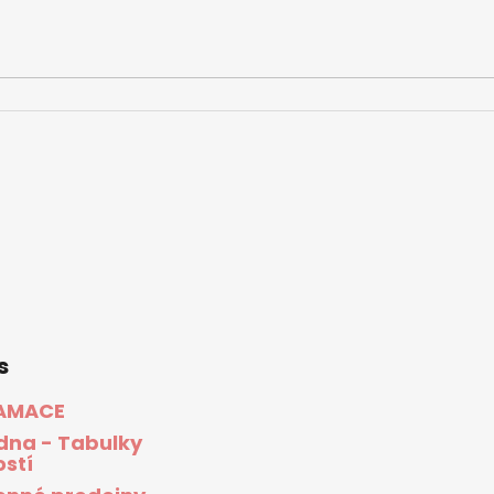
s
AMACE
dna - Tabulky
ostí