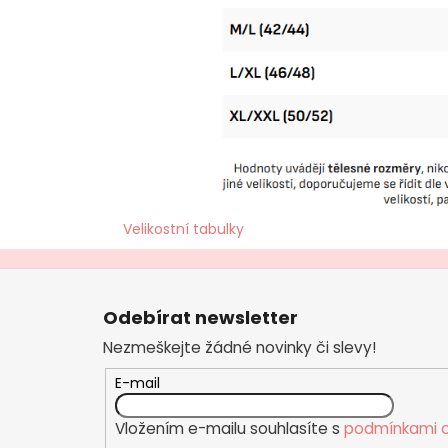
Velikostní tabulky
Z
á
Odebírat newsletter
p
Nezmeškejte žádné novinky či slevy!
a
t
E-mail
í
Vložením e-mailu souhlasíte s
podmínkami o