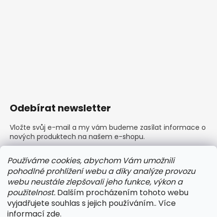
Odebírat newsletter
Vložte svůj e-mail a my vám budeme zasílat informace o
nových produktech na našem e-shopu.
E-mail
Používáme cookies, abychom Vám umožnili
pohodlné prohlížení webu a díky analýze provozu
Vložením e-mailu souhlasíte s
podmínkami ochrany
webu neustále zlepšovali jeho funkce, výkon a
osobních údajů
použitelnost.
Dalším procházením tohoto webu
vyjadřujete souhlas s jejich používáním.. Více
PŘIHLÁSIT SE
informací
zde
.