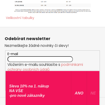
Velikostní tabulky
Z
á
Odebírat newsletter
p
Nezmeškejte žádné novinky či slevy!
a
t
E-mail
í
Vložením e-mailu souhlasíte s
podmínkami
ochrany osobních údajů
PŘIHLÁSIT SE
Sleva 10% na 1. nákup
NA VŠE
​ ANO ​
NE
-pro nové zákazníky