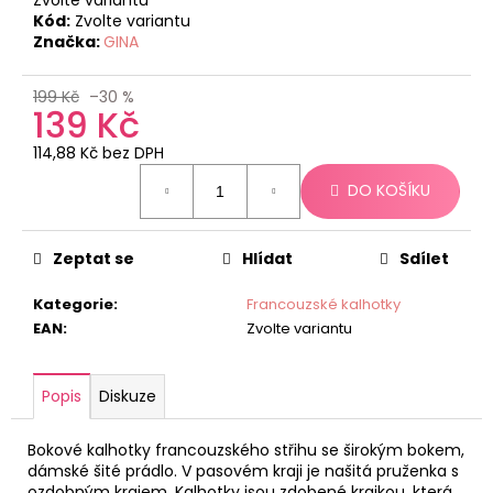
č
Kód:
Zvolte variantu
u
Značka:
GINA
j
e
m
199 Kč
–30 %
139 Kč
e
114,88 Kč bez DPH
Měrná
DO KOŠÍKU
cena:
Zeptat se
Hlídat
Sdílet
Kategorie
:
Francouzské kalhotky
EAN
:
Zvolte variantu
Popis
Diskuze
Bokové kalhotky francouzského střihu se širokým bokem,
dámské šité prádlo. V pasovém kraji je našitá pruženka s
ozdobným krajem. Kalhotky jsou zdobené krajkou, která