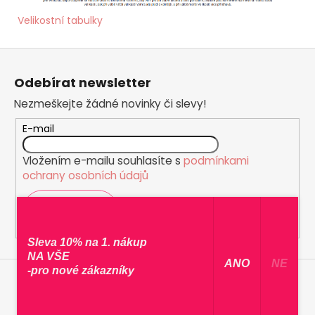
Velikostní tabulky
Z
á
Odebírat newsletter
p
Nezmeškejte žádné novinky či slevy!
a
t
E-mail
í
Vložením e-mailu souhlasíte s
podmínkami
ochrany osobních údajů
PŘIHLÁSIT SE
Sleva 10% na 1. nákup
NA VŠE
​ ANO ​
NE
-pro nové zákazníky