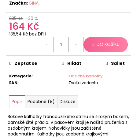
č
Značka:
GINA
u
j
235 Kč
–30 %
e
164 Kč
m
e
135,54 Kč bez DPH
Měrná
DO KOŠÍKU
cena:
Zeptat se
Hlídat
Sdílet
Kategorie
:
Klasické kalhotky
EAN
:
Zvolte variantu
Popis
Podobné (8)
Diskuze
Bokové kalhotky francouzského střihu se širokým bokem,
dámské šité prádlo. V pasovém kraji je našitá pruženka s
ozdobným krajem. Nohavičky jsou začištěné
podehnutím. Kalhotky jsou zdobené krajkovými