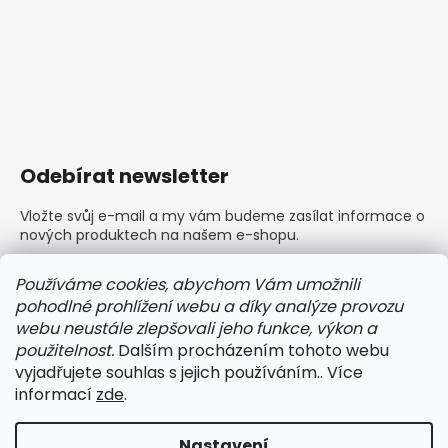
Odebírat newsletter
Vložte svůj e-mail a my vám budeme zasílat informace o
nových produktech na našem e-shopu.
E-mail
Používáme cookies, abychom Vám umožnili
pohodlné prohlížení webu a díky analýze provozu
Vložením e-mailu souhlasíte s
podmínkami ochrany
webu neustále zlepšovali jeho funkce, výkon a
osobních údajů
použitelnost.
Dalším procházením tohoto webu
vyjadřujete souhlas s jejich používáním.. Více
PŘIHLÁSIT SE
informací
zde
.
Nastavení