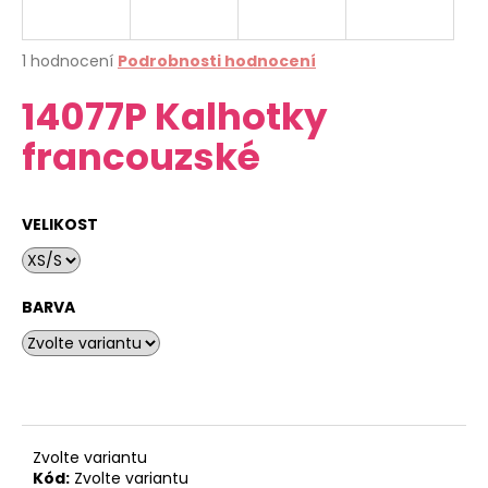
a
j
Průměrné
1 hodnocení
Podrobnosti hodnocení
í
hodnocení
14077P Kalhotky
produktu
t
je
?
francouzské
4,0
z
5
hvězdiček.
VELIKOST
HLEDAT
BARVA
D
o
p
o
r
Zvolte variantu
u
Kód:
Zvolte variantu