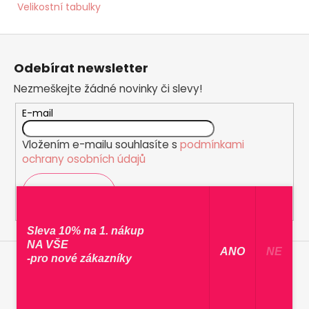
Velikostní tabulky
Z
á
Odebírat newsletter
p
Nezmeškejte žádné novinky či slevy!
a
t
E-mail
í
Vložením e-mailu souhlasíte s
podmínkami
ochrany osobních údajů
PŘIHLÁSIT SE
Sleva 10% na 1. nákup
NA VŠE
​ ANO ​
NE
-pro nové zákazníky