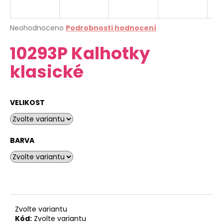
a
j
Průměrné
Neohodnoceno
Podrobnosti hodnocení
í
hodnocení
10293P Kalhotky
produktu
t
je
?
klasické
0,0
z
5
hvězdiček.
VELIKOST
HLEDAT
BARVA
D
o
p
o
r
Zvolte variantu
u
Kód:
Zvolte variantu