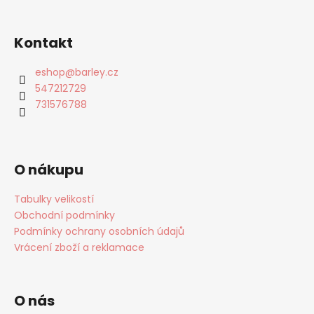
Kontakt
eshop
@
barley.cz
547212729
731576788
O nákupu
Tabulky velikostí
Obchodní podmínky
Podmínky ochrany osobních údajů
Vrácení zboží a reklamace
O nás