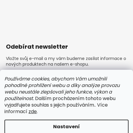
Odebírat newsletter
Vložte svůj e-mail a my vám budeme zasílat informace o
nových produktech na našem e-shopu.
E-mail
Používáme cookies, abychom Vám umožnili
pohodlné prohlížení webu a díky analýze provozu
Vložením e-mailu souhlasíte s
podmínkami ochrany
webu neustále zlepšovali jeho funkce, výkon a
osobních údajů
použitelnost.
Dalším procházením tohoto webu
vyjadřujete souhlas s jejich používáním.. Více
PŘIHLÁSIT SE
informací
zde
.
Nastavení
Vytvořil Shoptet