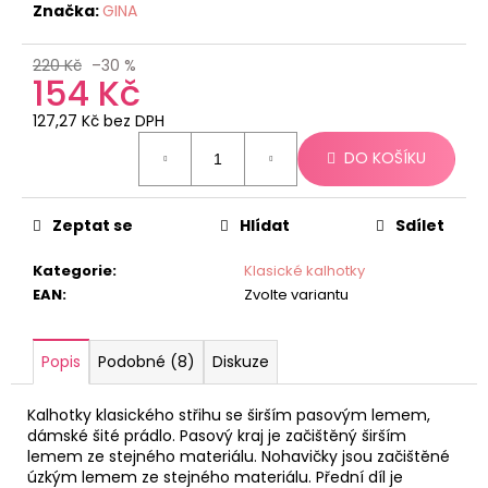
č
Značka:
GINA
u
j
220 Kč
–30 %
e
154 Kč
m
e
127,27 Kč bez DPH
Měrná
DO KOŠÍKU
cena:
Zeptat se
Hlídat
Sdílet
Kategorie
:
Klasické kalhotky
EAN
:
Zvolte variantu
Popis
Podobné (8)
Diskuze
Kalhotky klasického střihu se širším pasovým lemem,
dámské šité prádlo. Pasový kraj je začištěný širším
lemem ze stejného materiálu. Nohavičky jsou začištěné
úzkým lemem ze stejného materiálu. Přední díl je