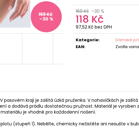
169 Kč
–30 %
169 Kč
118 Kč
–30 %
97,52 Kč bez DPH
Měrná
cena:
Kategorie
:
Dámské prá
EAN
:
Zvolte vari
. V pasovém kraji je zašitá úzká pruženka. V nohavičkách je zašit
šení a dodává prádlu dostatečnou pružnost. Materiál je vyroben 
to materiálu je vhodné pro každodenní nošení.
eplotu (stupeň 1). Nebělte, chemicky nečistěte ani nesušte v bu