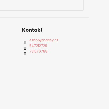
Kontakt
eshop
@
barley.cz
547212729
731576788