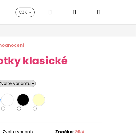
Hledat
Přihlášení
Nákupní
CZK
košík
 hodnocení
otky klasické
:
Zvolte variantu
Značka:
GINA