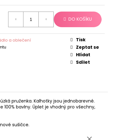
DO KOŠÍKU
Tisk
dlo a oblečení
antu
Zeptat se
Hlídat
Sdílet
á úzká pruženka. Kalhotky jsou jednobarevné.
ze 100% bavlny. Úplet je vhodný pro všechny,
bnové sušičce.