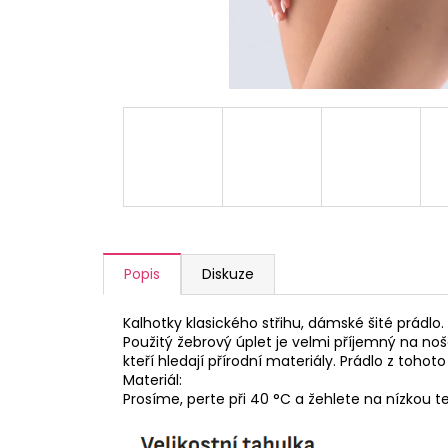
a
j
í
t
?
HLEDAT
Popis
Diskuze
D
Kalhotky klasického střihu, dámské šité prádlo
o
Použitý žebrový úplet je velmi příjemný na no
p
kteří hledají přírodní materiály. Prádlo z toho
Materiál:
o
Prosíme, perte při 40 °C a žehlete na nízkou t
r
u