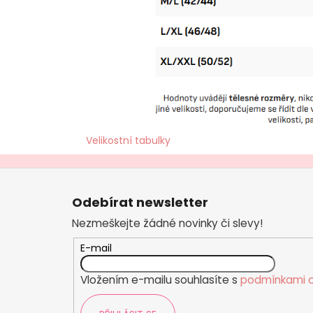
Velikostní tabulky
Z
á
Odebírat newsletter
p
Nezmeškejte žádné novinky či slevy!
a
t
E-mail
í
Vložením e-mailu souhlasíte s
podmínkami o