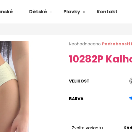
ánské
Dětské
Plavky
Kontakt
é
Průměrné
Neohodnoceno
Podrobnosti
hodnocení
10282P Kalh
produktu
je
0,0
z
5
VELIKOST
hvězdiček.
BARVA
Zvolte variantu
Kód