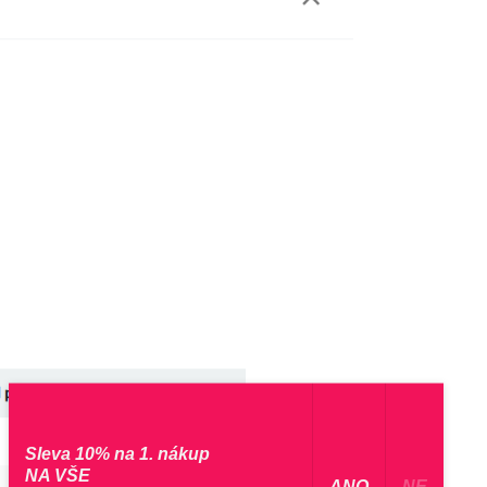
Sleva 10% na 1. nákup
NA VŠE
​ ANO ​
NE