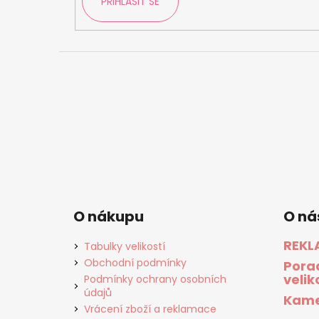
PŘIHLÁSIT SE
O nákupu
O ná
REKL
Tabulky velikostí
Obchodní podmínky
Pora
velik
Podmínky ochrany osobních
údajů
Kame
Vrácení zboží a reklamace