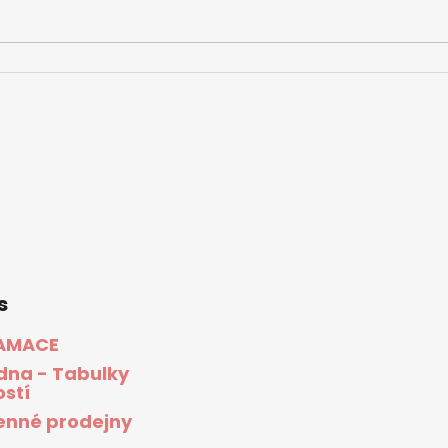
s
AMACE
dna - Tabulky
ostí
nné prodejny