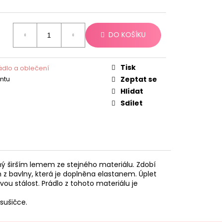
DO KOŠÍKU
Tisk
dlo a oblečení
antu
Zeptat se
Hlídat
Sdílet
ný širším lemem ze stejného materiálu. Zdobí
 z bavlny, která je doplněna elastanem. Úplet
vou stálost. Prádlo z tohoto materiálu je
sušičce.