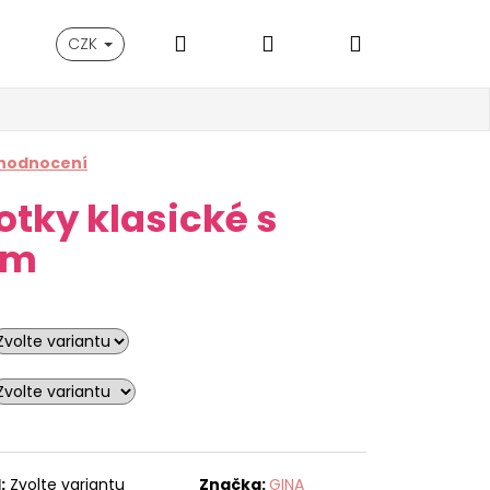
Hledat
Přihlášení
Nákupní
CZK
košík
 hodnocení
otky klasické s
em
:
Zvolte variantu
Značka:
GINA