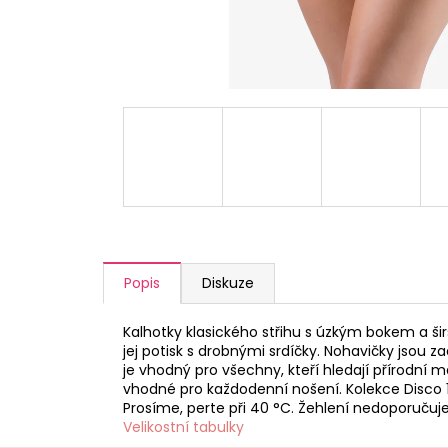
a
j
í
t
?
HLEDAT
Popis
Diskuze
D
Kalhotky klasického střihu s úzkým bokem a ši
o
jej potisk s drobnými srdíčky. Nohavičky jsou 
p
je vhodný pro všechny, kteří hledají přírodní m
o
vhodné pro každodenní nošení. Kolekce Disco 1
r
Prosíme, perte při 40 °C. Žehlení nedoporuču
u
Velikostní tabulky