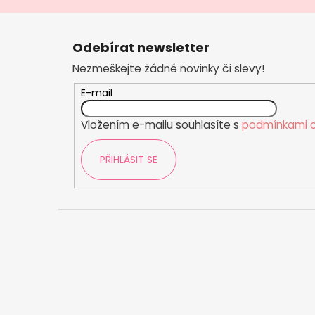
č
u
Z
j
á
Odebírat newsletter
e
p
m
Nezmeškejte žádné novinky či slevy!
a
e
t
E-mail
í
Vložením e-mailu souhlasíte s
podmínkami o
PŘIHLÁSIT SE