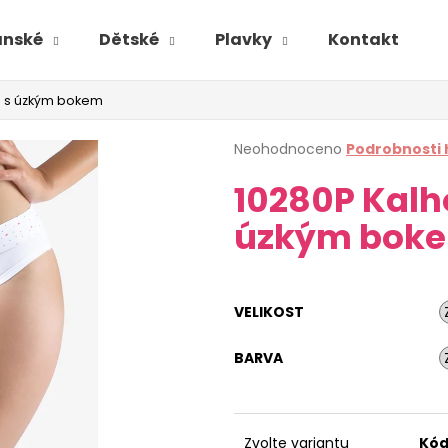
ánské
Dětské
Plavky
Kontakt
ké s úzkým bokem
Průměrné
Neohodnoceno
Podrobnosti
hodnocení
10280P Kalh
produktu
je
úzkým bok
0,0
z
5
hvězdiček.
VELIKOST
BARVA
Zvolte variantu
Kód