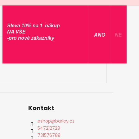
Sleva 10% na 1. nákup
NA VŠE
​ ANO ​
NE
-pro nové zákazníky
Kontakt
eshop
@
barley.cz
547212729
731576788