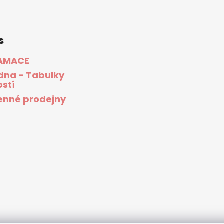
s
AMACE
dna - Tabulky
ostí
nné prodejny