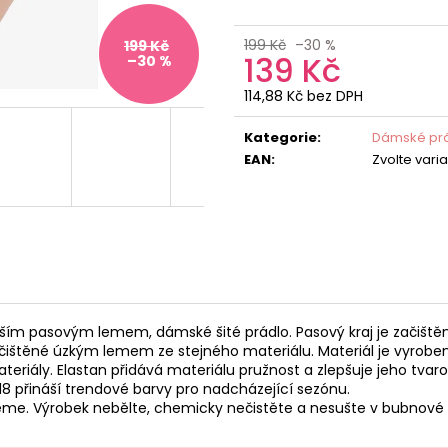
199 Kč
–30 %
199 Kč
139 Kč
–30 %
114,88 Kč bez DPH
Měrná
cena:
Kategorie
:
Dámské prá
EAN
:
Zvolte vari
rším pasovým lemem, dámské šité prádlo. Pasový kraj je začiště
začištěné úzkým lemem ze stejného materiálu. Materiál je vyroben
ateriály. Elastan přidává materiálu pružnost a zlepšuje jeho tvaro
8 přináší trendové barvy pro nadcházející sezónu.
jeme. Výrobek nebělte, chemicky nečistěte a nesušte v bubnové 