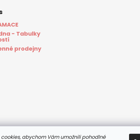
s
AMACE
dna - Tabulky
ostí
nné prodejny
 cookies, abychom Vám umožnili pohodlné