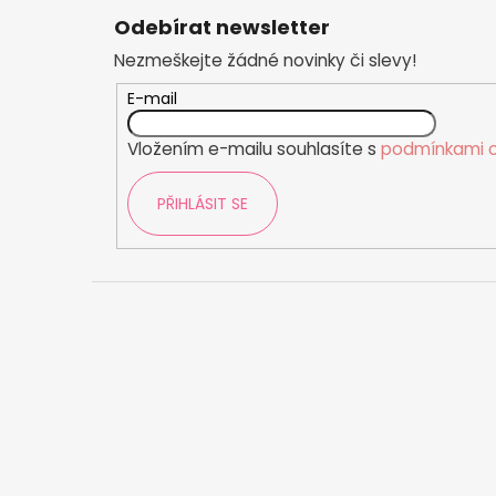
á
Odebírat newsletter
p
Nezmeškejte žádné novinky či slevy!
a
t
E-mail
í
Vložením e-mailu souhlasíte s
podmínkami o
PŘIHLÁSIT SE