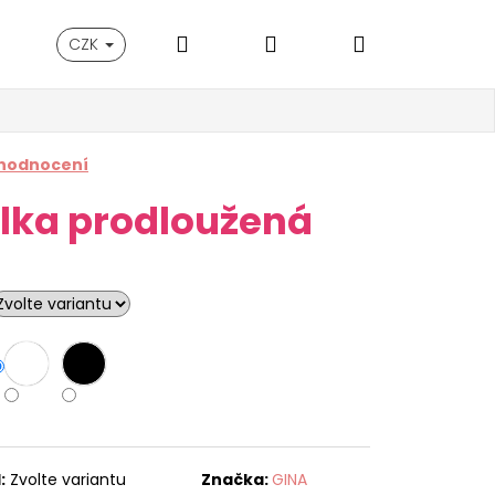
Hledat
Přihlášení
Nákupní
CZK
košík
 hodnocení
lka prodloužená
:
Zvolte variantu
Značka:
GINA