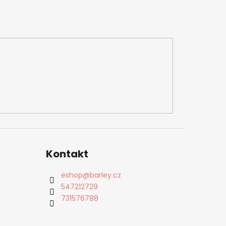
Kontakt
eshop
@
barley.cz
547212729
731576788