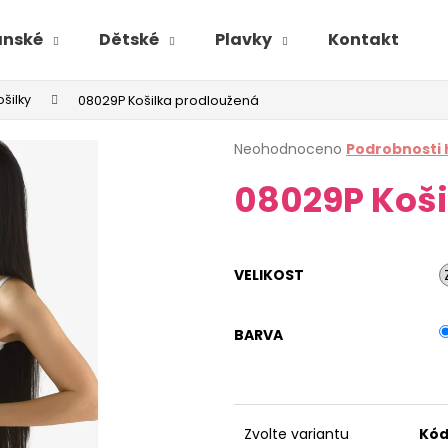
ánské
Dětské
Plavky
Kontakt
ošilky
08029P Košilka prodloužená
Průměrné
Neohodnoceno
Podrobnosti
hodnocení
08029P Koši
produktu
je
0,0
z
5
VELIKOST
hvězdiček.
BARVA
Zvolte variantu
Kód