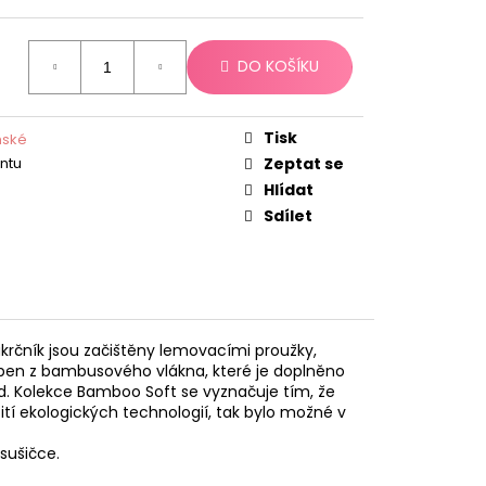
DO KOŠÍKU
Tisk
mské
antu
Zeptat se
Hlídat
Sdílet
krčník jsou začištěny lemovacími proužky,
yroben z bambusového vlákna, které je doplněno
d. Kolekce Bamboo Soft se vyznačuje tím, že
tí ekologických technologií, tak bylo možné v
sušičce.