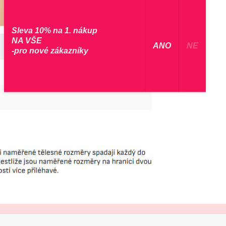
Sleva 10% na 1. nákup
NA VŠE
​ ANO ​
NE
-pro nové zákazníky