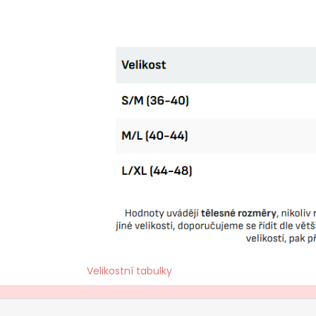
Velikostní tabulky
Z