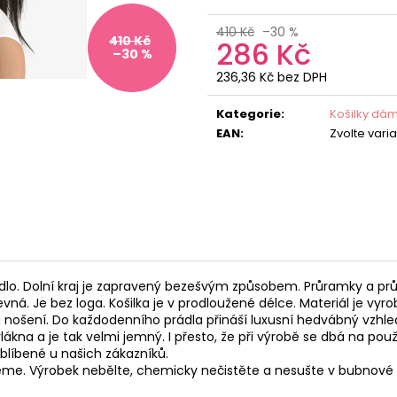
410 Kč
–30 %
410 Kč
286 Kč
–30 %
236,36 Kč bez DPH
Měrná
cena:
Kategorie
:
Košilky dá
EAN
:
Zvolte vari
dlo. Dolní kraj je zapravený bezešvým způsobem. Průramky a prů
evná. Je bez loga. Košilka je v prodloužené délce. Materiál je v
 nošení. Do každodenního prádla přináší luxusní hedvábný vzhle
a a je tak velmi jemný. I přesto, že při výrobě se dbá na použi
oblíbené u našich zákazníků.
jeme. Výrobek nebělte, chemicky nečistěte a nesušte v bubnové 