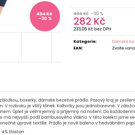
404 Kč
–30 %
404 Kč
282 Kč
–30 %
233,06 Kč bez DPH
Měrná
cena:
Kategorie
:
Dámské bo
EAN
:
Zvolte vari
 záložkou, boxerky, dámské bezešvé prádlo. Pasový kraj je zesí
rozkroku je všitý klínek. Kalhotky jsou jednobarevné. V záložce 
nem. Úplet je velmi jemný a příjemný na nošení. Do každodenníh
má nejvyšší podíl bambusového vlákna. V této kolekci jsme se z
onečné úpravě textilie. Prádlo je nově baleno v hedvábném papí
d 4% Elastan