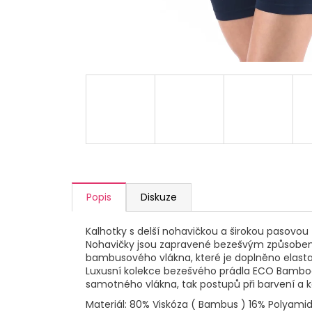
a
j
í
t
?
HLEDAT
Popis
Diskuze
D
Kalhotky s delší nohavičkou a širokou pasovou
o
Nohavičky jsou zapravené bezešvým způsobem. V 
p
bambusového vlákna, které je doplněno elasta
o
Luxusní kolekce bezešvého prádla ECO Bamboo 
r
samotného vlákna, tak postupů při barvení a k
u
Materiál: 80% Viskóza ( Bambus ) 16% Polyami