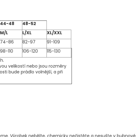
44-48
48-52
M/L
L/XL
XL/XXL
74-86
82-97
91-109
98-110
106-120
115-130
h.
vou velikostí nebo jsou rozměry
kosti bude prádlo volnější, a při
jeme. Výrobek nebělte, chemicky nečistěte a nesušte v bubnové 