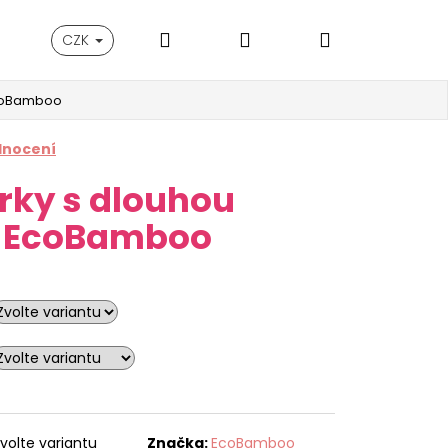
Hledat
Přihlášení
Nákupní
CZK
EcoBamboo
košík
dnocení
rky s dlouhou
 EcoBamboo
volte variantu
Značka:
EcoBamboo