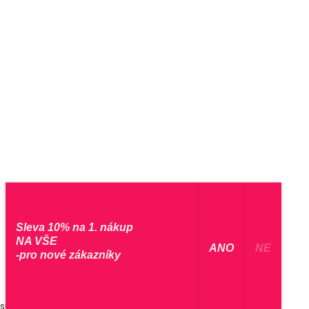
Sleva 10% na 1. nákup
NA VŠE
​ ANO ​
NE
-pro nové zákazníky
sušičce.