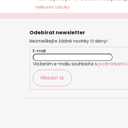
Velikostní tabulky
Z
á
Odebírat newsletter
p
Nezmeškejte žádné novinky či slevy!
a
t
E-mail
í
Vložením e-mailu souhlasíte s
podmínkami o
PŘIHLÁSIT SE