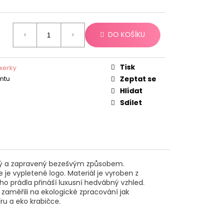
DO KOŠÍKU
Tisk
xerky
antu
Zeptat se
Hlídat
Sdílet
lený a zapravený bezešvým způsobem.
je vypletené logo. Materiál je vyroben z
o prádla přináší luxusní hedvábný vzhled.
aměřili na ekologické zpracování jak
ru a eko krabičce.