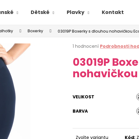
ánské
Dětské
Plavky
Kontakt
alhotky
Boxerky
03019P Boxerky s dlouhou nohavičkou 
Průměrné
1 hodnocení
Podrobnosti ho
hodnocení
03019P Boxe
produktu
je
nohavičkou
5,0
z
5
hvězdiček.
VELIKOST
BARVA
Zvolte variantu
Kód:
Z