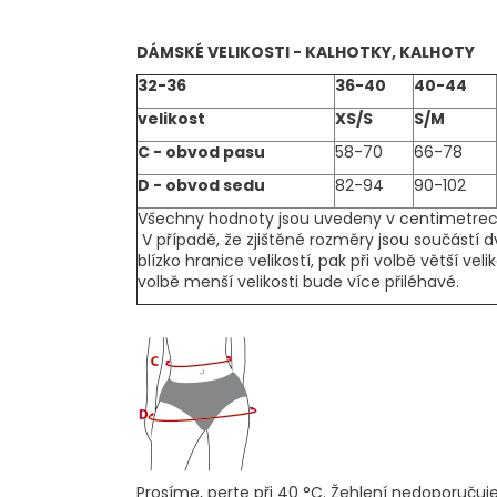
č
u
j
DÁMSKÉ VELIKOSTI - KALHOTKY, KALHOTY
e
32-36
36-40
40-44
m
velikost
XS/S
S/M
e
C - obvod pasu
58-70
66-78
D - obvod sedu
82-94
90-102
Všechny hodnoty jsou uvedeny v centimetrec
V případě, že zjištěné rozměry jsou součástí d
blízko hranice velikostí, pak při volbě větší veli
volbě menší velikosti bude více přiléhavé.
Prosíme, perte při 40 °C. Žehlení nedoporuču