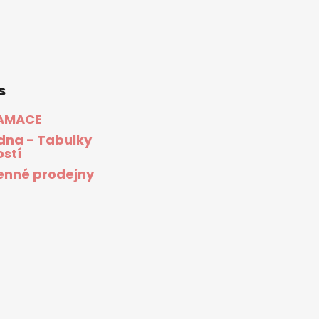
s
AMACE
dna - Tabulky
ostí
nné prodejny