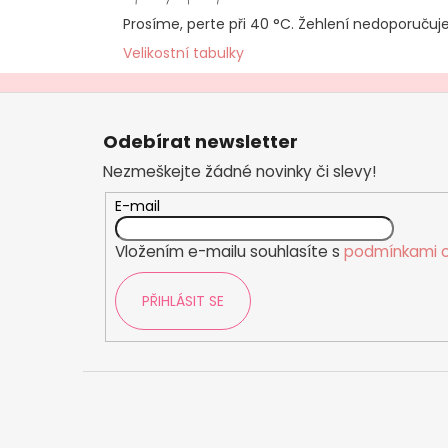
Prosíme, perte při 40 °C. Žehlení nedoporuču
Velikostní tabulky
Z
á
Odebírat newsletter
p
Nezmeškejte žádné novinky či slevy!
a
t
E-mail
í
Vložením e-mailu souhlasíte s
podmínkami o
PŘIHLÁSIT SE