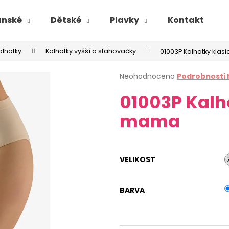
ánské
Dětské
Plavky
Kontakt
alhotky
Kalhotky vyšší a stahovačky
01003P Kalhotky kla
Průměrné
Neohodnoceno
Podrobnosti
hodnocení
01003P Kalh
produktu
je
mama
0,0
z
5
hvězdiček.
VELIKOST
BARVA