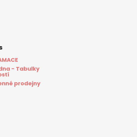
s
AMACE
dna - Tabulky
ostí
nné prodejny