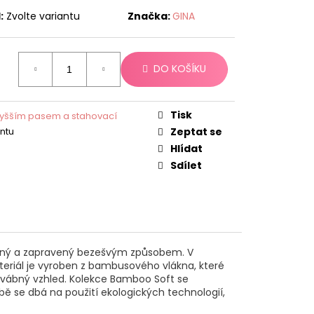
:
Zvolte variantu
Značka:
GINA
DO KOŠÍKU
Tisk
 vyšším pasem a stahovací
antu
Zeptat se
Hlídat
Sdílet
sílený a zapravený bezešvým způsobem. V
ateriál je vyroben z bambusového vlákna, které
edvábný vzhled. Kolekce Bamboo Soft se
bě se dbá na použití ekologických technologií,