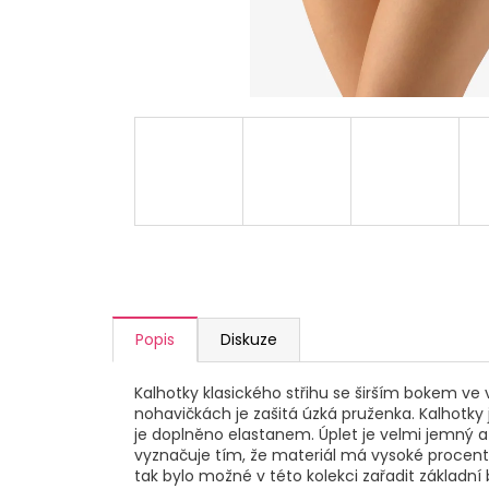
a
j
í
t
?
HLEDAT
Popis
Diskuze
D
o
p
Kalhotky klasického střihu se širším bokem ve
nohavičkách je zašitá úzká pruženka. Kalhotky
o
je doplněno elastanem. Úplet je velmi jemný 
r
vyznačuje tím, že materiál má vysoké procento
u
tak bylo možné v této kolekci zařadit základní