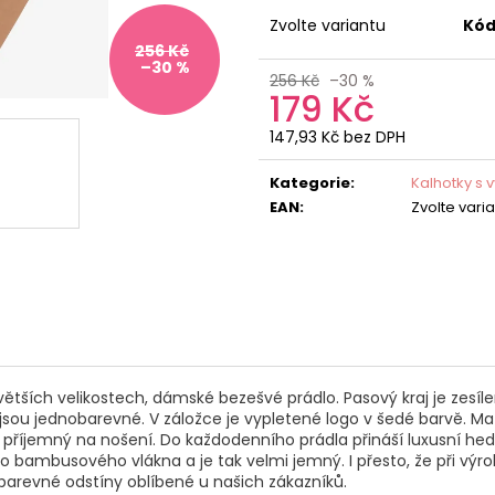
Zvolte variantu
Kód
256 Kč
–30 %
256 Kč
–30 %
179 Kč
147,93 Kč bez DPH
Měrná
cena:
Kategorie
:
Kalhotky s
EAN
:
Zvolte vari
 větších velikostech, dámské bezešvé prádlo. Pasový kraj je ze
 jsou jednobarevné. V záložce je vypletené logo v šedé barvě. M
a příjemný na nošení. Do každodenního prádla přináší luxusní h
 bambusového vlákna a je tak velmi jemný. I přesto, že při výro
 barevné odstíny oblíbené u našich zákazníků.