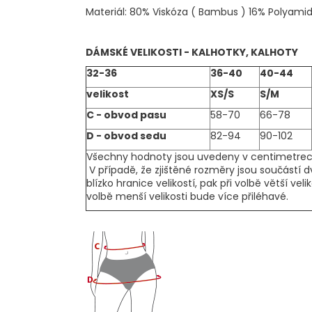
č
Materiál: 80% Viskóza ( Bambus ) 16% Polyami
u
j
e
DÁMSKÉ VELIKOSTI - KALHOTKY, KALHOTY
m
32-36
36-40
40-44
e
velikost
XS/S
S/M
C - obvod pasu
58-70
66-78
D - obvod sedu
82-94
90-102
Všechny hodnoty jsou uvedeny v centimetrec
V případě, že zjištěné rozměry jsou součástí d
blízko hranice velikostí, pak při volbě větší veli
volbě menší velikosti bude více přiléhavé.