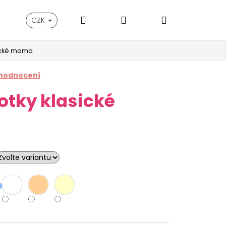
Hledat
Přihlášení
Nákupní
CZK
sické mama
košík
 hodnocení
otky klasické