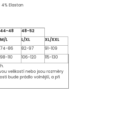
d 4% Elastan
44-48
48-52
M/L
L/XL
XL/XXL
74-86
82-97
91-109
98-110
106-120
115-130
h.
vou velikostí nebo jsou rozměry
kosti bude prádlo volnější, a při