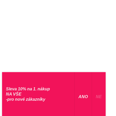
Sleva 10% na 1. nákup
NA VŠE
​ ANO ​
NE
-pro nové zákazníky