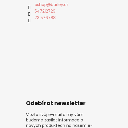
eshop
@
barley.cz
547212729
731576788
Odebírat newsletter
Vložte svůj e-mail a my vám
budeme zasílat informace o
nových produktech na našem e-